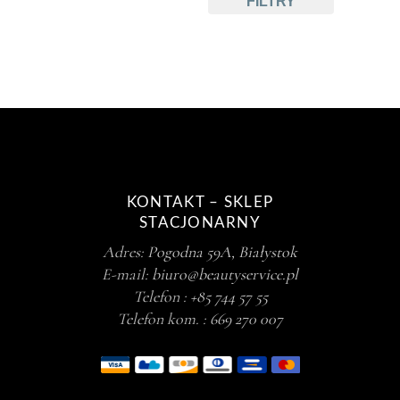
FILTRY
KONTAKT – SKLEP
STACJONARNY
Adres:
Pogodna 59A, Białystok
E-mail:
biuro@beautyservice.pl
Telefon :
+85 744 57 55
Telefon kom. :
669 270 007