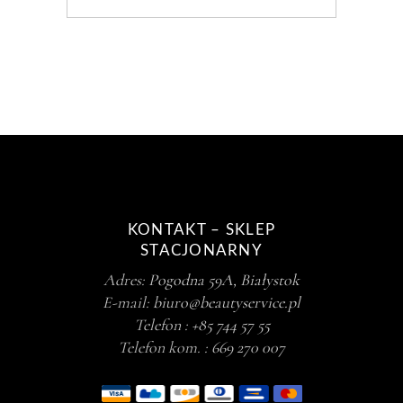
KONTAKT – SKLEP
STACJONARNY
Adres:
Pogodna 59A, Białystok
E-mail:
biuro@beautyservice.pl
Telefon :
+85 744 57 55
Telefon kom. :
669 270 007