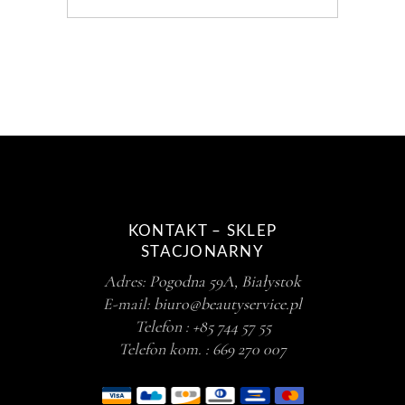
KONTAKT – SKLEP
STACJONARNY
Adres:
Pogodna 59A, Białystok
E-mail:
biuro@beautyservice.pl
Telefon :
+85 744 57 55
Telefon kom. :
669 270 007