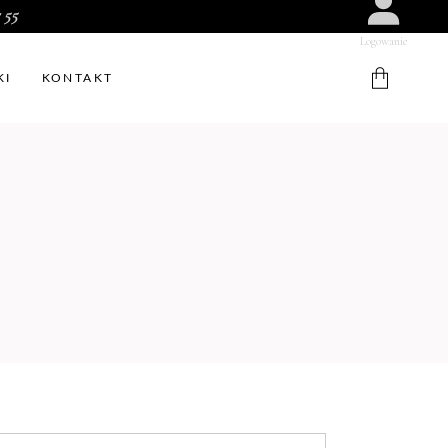
 55
Logowanie
KI
KONTAKT
W koszyku nie ma produktów.