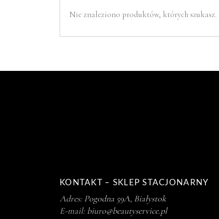
Nie znaleziono produktów, których szukasz.
KONTAKT – SKLEP STACJONARNY
Adres:
Pogodna 59A, Białystok
E-mail:
biuro@beautyservice.pl