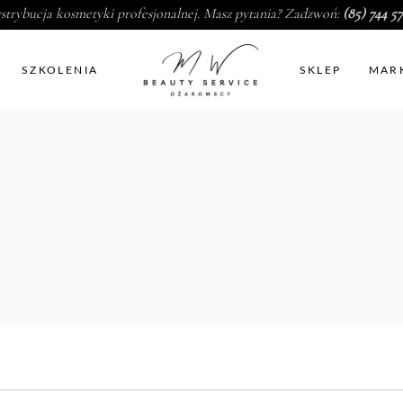
strybucja kosmetyki profesjonalnej. Masz pytania? Zadzwoń:
(85) 744 57
SZKOLENIA
SKLEP
MAR