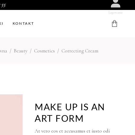
 55
Logowanie
KI
KONTAKT
ówna
/
Beauty
/
Cosmetics
/
Correcting Cream
W koszyku nie ma produktów.
MAKE UP IS AN
ART FORM
At vero eos et accusamus et iusto odi