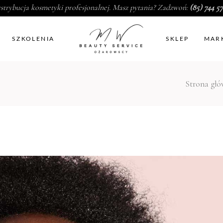
strybucja kosmetyki profesjonalnej. Masz pytania? Zadzwoń:
(85) 744 57
SZKOLENIA
SKLEP
MAR
Strona gł