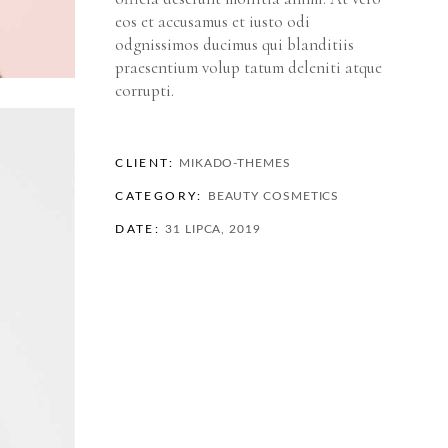
eos et accusamus et iusto odi
odgnissimos ducimus qui blanditiis
praesentium volup tatum deleniti atque
corrupti.
CLIENT:
MIKADO-THEMES
CATEGORY:
BEAUTY
COSMETICS
DATE:
31 LIPCA, 2019