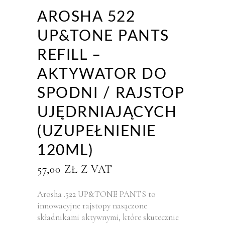
AROSHA 522
UP&TONE PANTS
REFILL –
AKTYWATOR DO
SPODNI / RAJSTOP
UJĘDRNIAJĄCYCH
(UZUPEŁNIENIE
120ML)
57,00
ZŁ
Z VAT
Arosha .522 UP&TONE PANTS to
innowacyjne rajstopy nasączone
składnikami aktywnymi, które skutecznie