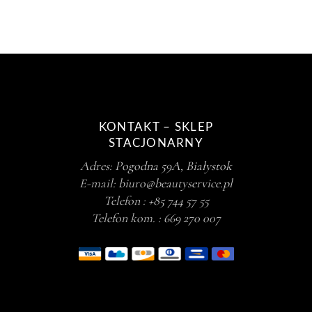
KONTAKT – SKLEP
STACJONARNY
Adres:
Pogodna 59A, Białystok
E-mail:
biuro@beautyservice.pl
Telefon :
+85 744 57 55
Telefon kom. :
669 270 007