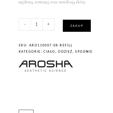
ujędrnią, tonizują oraz nawilżają skórę.
liczba,
-
+
AROSHA
ZAKUP
522
UP&TONE
PANTS
SKU:
ARO110007-08-REFILL
REFILL
KATEGORIE:
CIAŁO
,
ODZIEŻ
,
SPODNIE
-
aktywator
do
spodni
/
rajstop
ujędrniających
(uzupełnienie
120ml)