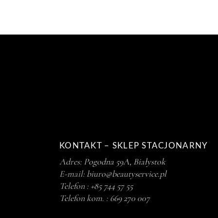
KONTAKT – SKLEP STACJONARNY
Adres:
Pogodna 59A, Białystok
E-mail:
biuro@beautyservice.pl
Telefon :
+85 744 57 55
Telefon kom. :
669 270 007