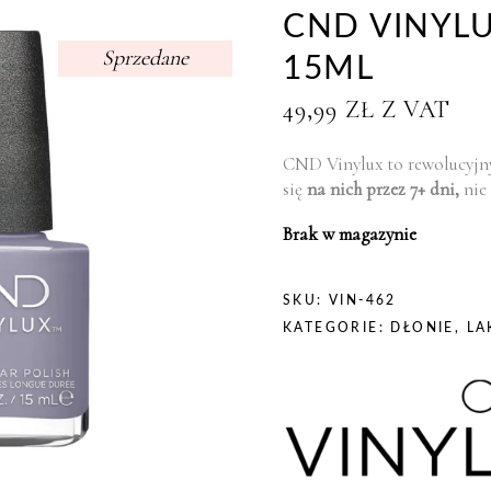
CND VINYLU
Sprzedane
15ML
49,99
ZŁ
Z VAT
CND Vinylux to rewolucyjny
się
na nich przez 7+ dni,
nie 
Brak w magazynie
SKU:
VIN-462
KATEGORIE:
DŁONIE
,
LA