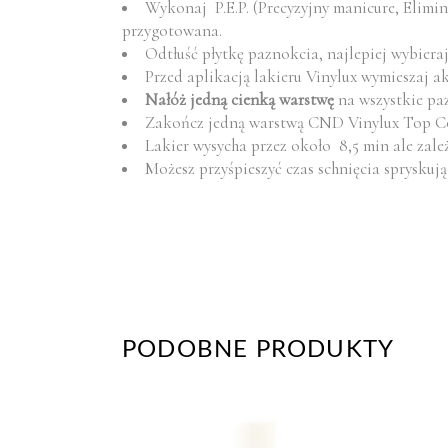
Wykonaj P.E.P. (Precyzyjny manicure, Elimin
przygotowana.
Odtłuść płytkę paznokcia, najlepiej wybiera
Przed aplikacją lakieru Vinylux wymieszaj ak
Nałóż jedną cienką warstwę
na wszystkie pa
Zakończ jedną warstwą CND Vinylux Top C
Lakier wysycha przez około 8,5 min ale zale
Możesz przyśpieszyć czas schnięcia spryskują
PODOBNE PRODUKTY