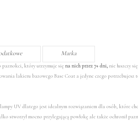
dodatkowe
Marka
 paznokci, który utrzymuje się
na nich przez 7+ dni,
nie łuszczy się
sowania lakieru bazowego Base Coat a jedyne czego potrzebujesz t
ampy UV dlatego jest idealnym rozwiązaniem dla osób, które chc
 tylko stworzył mocno przylegającą powłokę ale także ochronił pa