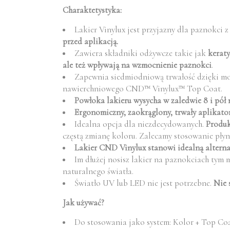
Charaktetystyka:
Lakier Vinylux jest przyjazny dla paznokci 
przed aplikacją.
Zawiera składniki odżywcze takie jak
keraty
ale też wpływają na wzmocnienie paznokci
.
Zapewnia siedmiodniową trwałość dzięki moc
nawierchniowego CND™ Vinylux™ Top Coat.
Powłoka lakieru wysycha w zaledwie 8 i pół 
Ergonomiczny, zaokrąglony, trwały aplikato
Idealna opcja dla niezdecydowanych.
Produk
częstą zmianę koloru. Zalecamy stosowanie płyn
Lakier CND Vinylux stanowi idealną altern
Im dłużej nosisz lakier na paznokciach tym 
naturalnego światła.
Światło UV lub LED nie jest potrzebne.
Nie 
Jak używać?
Do stosowania jako system: Kolor + Top Coa