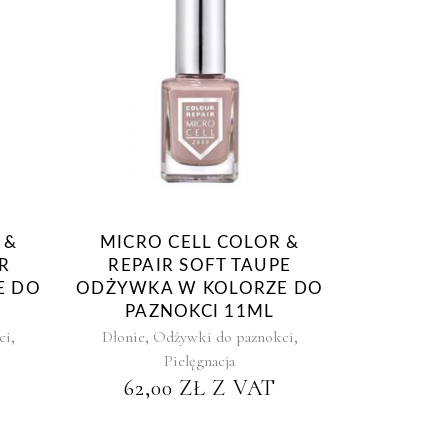
 &
MICRO CELL COLOR &
R
REPAIR SOFT TAUPE
E DO
ODŻYWKA W KOLORZE DO
PAZNOKCI 11ML
,
,
,
ci
Dłonie
Odżywki do paznokci
Pielęgnacja
62,00
ZŁ
Z VAT