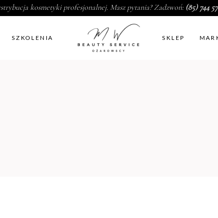
strybucja kosmetyki profesjonalnej. Masz pytania? Zadzwoń:
(85) 744 57
SZKOLENIA
SKLEP
MAR