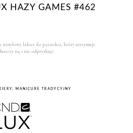
X HAZY GAMES #462
 winylowy lakier do paznokci, który utrzymuje
łuszczy się i nie odpryskuje.
KIERY
,
MANICURE TRADYCYJNY