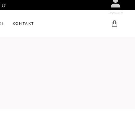
 55
Logowanie
KI
KONTAKT
W koszyku nie ma produktów.