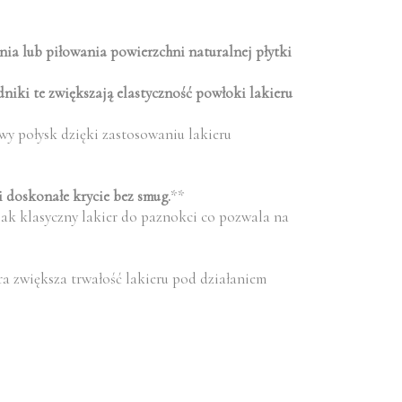
ia lub piłowania powierzchni naturalnej płytki
dniki te zwiększają elastyczność powłoki lakieru
wy połysk dzięki zastosowaniu lakieru
 i doskonałe krycie bez smug.
**
jak klasyczny lakier do paznokci co pozwala na
ra zwiększa trwałość lakieru pod działaniem