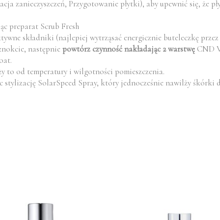
acja zanieczyszczeń, Przygotowanie płytki), aby upewnić się, że p
jąc preparat Scrub Fresh
tywne składniki (najlepiej wytrząsać energicznie buteleczkę przez
znokcie, następnie
powtórz czynność nakładając 2 warstwę
CND Vi
oat.
ży to od temperatury i wilgotności pomieszczenia.
c stylizację SolarSpeed Spray, który jednocześnie nawilży śkórki 