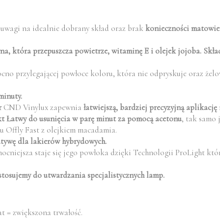
z uwagi na idealnie dobrany skład oraz brak
konieczności matowien
na, która przepuszcza powietrze, witaminę E i olejek jojoba. Skła
no przylegającej powłoce koloru, która nie odpryskuje oraz żelo
minuty.
r
CND Vinylux zapewnia
łatwiejszą, bardziej precyzyjną aplikację
t Łatwy do usunięcia w parę minut za pomocą acetonu
, tak samo 
u Offly Fast z olejkiem macadamia.
atywę dla lakierów hybrydowych.
mocniejsza staje się jego powłoka dzięki Technologii ProLight któ
stosujemy do utwardzania specjalistycznych lamp.
t = zwiększona trwałość.