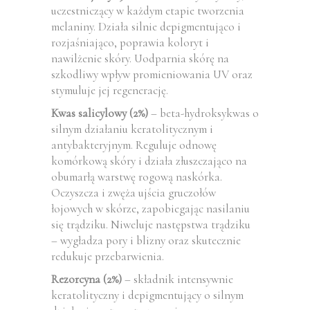
uczestniczący w każdym etapie tworzenia
melaniny. Działa silnie depigmentująco i
rozjaśniająco, poprawia koloryt i
nawilżenie skóry. Uodparnia skórę na
szkodliwy wpływ promieniowania UV oraz
stymuluje jej regenerację.
Kwas salicylowy (2%)
– beta-hydroksykwas o
silnym działaniu keratolitycznym i
antybakteryjnym. Reguluje odnowę
komórkową skóry i działa złuszczająco na
obumarłą warstwę rogową naskórka.
Oczyszcza i zwęża ujścia gruczołów
łojowych w skórze, zapobiegając nasilaniu
się trądziku. Niweluje następstwa trądziku
– wygładza pory i blizny oraz skutecznie
redukuje przebarwienia.
Rezorcyna (2%)
– składnik intensywnie
keratolityczny i depigmentujący o silnym