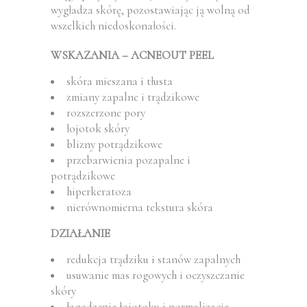
wygładza skórę, pozostawiając ją wolną od
wszelkich niedoskonałości.
WSKAZANIA – ACNEOUT PEEL
skóra mieszana i tłusta
zmiany zapalne i trądzikowe
rozszerzone pory
łojotok skóry
blizny potrądzikowe
przebarwienia pozapalne i
potrądzikowe
hiperkeratoza
nierównomierna tekstura skóra
DZIAŁANIE
redukcja trądziku i stanów zapalnych
usuwanie mas rogowych i oczyszczanie
skóry
łagodzenie łojotoku i normalizacja