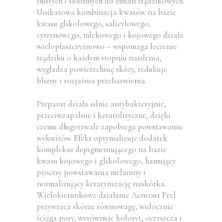
tłustych i skłonnych do zmian trądzikowych.
Unikatowa kombinacja kwasów na bazie
kwasu glikolowego, salicylowego,
cytrynowego, mlekowego i kojowego działa
wielopłaszczyznowo – wspomaga leczenie
trądziku o każdym stopniu nasilenia,
wygładza powierzchnię skóry, redukuje
blizny i rozjaśnia przebarwienia.
Preparat działa silnie antybakteryjnie,
przeciwzapalnie i keratolityczne, dzięki
czemu długotrwale zapobiega powstawaniu
wykwitów. Efekt optymalizuje dodatek
kompleksu depigmentującego na bazie
kwasu kojowego i glikolowego, hamujący
procesy powstawania melaniny i
normalizujący keratynizację naskórka.
Wielokierunkowe działanie Acneout Peel
przywraca skórze równowagę, widocznie
ściąga pory, wyrównuje koloryt, oczyszcza i