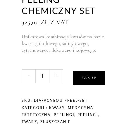
PEELING
CHEMICZNY SET
325,00
ZŁ
Z VAT
Unikatowa kombinacja kwasów na bazie
kwasu glikolowego, salicylowego,
cytrynowego, mlekowego i kojowego.
liczba,
-
+
DIVES
ZAKUP
MED
ACNEOUT
PEEL
SKU:
DIV-ACNEOUT-PEEL-SET
peeling
KATEGORII:
KWASY
,
MEDYCYNA
chemiczny
ESTETYCZNA
,
PEELINGI
,
PEELINGI
,
SET
TWARZ
,
ZŁUSZCZANIE