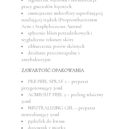
pracy gruczołów łojowych
zmniejszenie mikroflory saprofitującej
nasilającej trądzik (Propionibacterium
Acne i Staphylococcus Aureus)
spłycenie blizn potradzikowych i
wygładzenie tekstury skóry
obkurczenie porów skórnych
działanie przeciwzapalne i
antybakteryjne
ZAWARTOŚĆ OPAKOWANIA
PRE PEEL SPRAY 1 – preparat
przygotowujący 50ml
ACNEOUT PEEL 2 – peeling właściwy
50ml
NEUTRALIZING GEL – preparat
neutralizujący 50ml
pędzelek do kwasu
dozownik z miarką