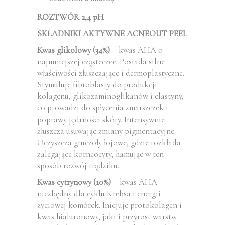
ROZTWÓR 2,4 pH
SKŁADNIKI AKTYWNE ACNEOUT PEEL
Kwas glikolowy (34%)
– kwas AHA o
najmniejszej cząsteczce. Posiada silne
właściwości złuszczające i dermoplastyczne.
Stymuluje fibroblasty do produkcji
kolagenu, glikozaminoglikanów i elastyny,
co prowadzi do spłycenia zmarszczek i
poprawy jędrności skóry. Intensywnie
złuszcza usuwając zmiany pigmentacyjne.
Oczyszcza gruczoły łojowe, gdzie rozkłada
zalegające korneocyty, hamując w ten
sposób rozwój trądziku.
Kwas cytrynowy (10%)
– kwas AHA
niezbędny dla cyklu Krebsa i energii
życiowej komórek. Inicjuje protokolagen i
kwas hialuronowy, jaki i przyrost warstw