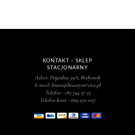
KONTAKT – SKLEP
STACJONARNY
Adres:
Pogodna 59A, Białystok
E-mail:
biuro@beautyservice.pl
Telefon :
+85 744 57 55
Telefon kom. :
669 270 007