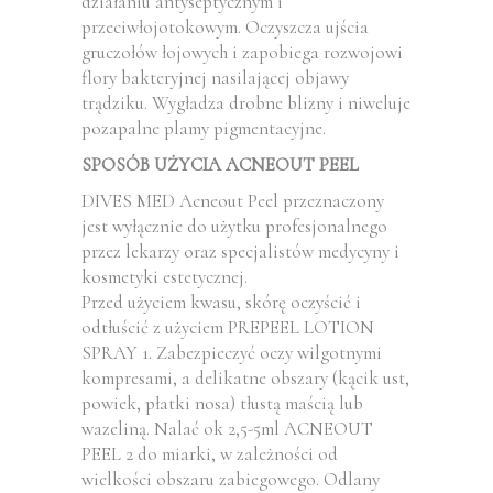
działaniu antyseptycznym i
przeciwłojotokowym. Oczyszcza ujścia
gruczołów łojowych i zapobiega rozwojowi
flory bakteryjnej nasilającej objawy
trądziku. Wygładza drobne blizny i niweluje
pozapalne plamy pigmentacyjne.
SPOSÓB UŻYCIA ACNEOUT PEEL
DIVES MED Acneout Peel przeznaczony
jest wyłącznie do użytku profesjonalnego
przez lekarzy oraz specjalistów medycyny i
kosmetyki estetycznej.
Przed użyciem kwasu, skórę oczyścić i
odtłuścić z użyciem PREPEEL LOTION
SPRAY 1. Zabezpieczyć oczy wilgotnymi
kompresami, a delikatne obszary (kącik ust,
powiek, płatki nosa) tłustą maścią lub
wazeliną. Nalać ok 2,5-5ml ACNEOUT
PEEL 2 do miarki, w zależności od
wielkości obszaru zabiegowego. Odlany