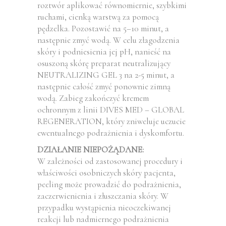
roztwór aplikować równomiernie, szybkimi
ruchami, cienką warstwą za pomocą
pędzelka. Pozostawić na 5–10 minut, a
następnie zmyć wodą. W celu złagodzenia
skóry i podniesienia jej pH, nanieść na
osuszoną skórę preparat neutralizujący
NEUTRALIZING GEL 3 na 2-5 minut, a
następnie całość zmyć ponownie zimną
wodą. Zabieg zakończyć kremem
ochronnym z linii DIVES MED – GLOBAL
REGENERATION, który zniweluje uczucie
ewentualnego podrażnienia i dyskomfortu.
DZIAŁANIE NIEPOŻĄDANE:
W zależności od zastosowanej procedury i
właściwości osobniczych skóry pacjenta,
peeling może prowadzić do podrażnienia,
zaczerwienienia i złuszczania skóry. W
przypadku wystąpienia nieoczekiwanej
reakcji lub nadmiernego podrażnienia