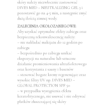
skóry należy niezwłocznie zastosować
DIVES MED – NEUTRALIZING GEL 3 i
pozostawić go na 4-5 min, a następnie zmyć
dużą ilością zimnej wody.
ZALECENIA OKOŁOZABIEGOWE:
Aby uzyskać optymalne efekty zabiegu oraz
bezpieczną rekonwalescencję należy:
– nie nakładać makijażu do 12 godzin po
zabiegu
– bezpośrednio po zabiegu unikać
ekspozycji na naturalne lub sztuczne
działanie promieniowania ultrafioletowego
oraz korzystania z sauny i basenów
– stosować bogate kremy regenerujące oraz
wysokie filtry UV np. DIVES MED –
GLOBAL PROTECTION SPF 50
– w przypadku wystąpienia efektu
keratolitycznego, nie usuwać i nie odrywać
płatków złuszczającej się skóry