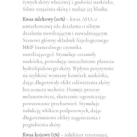
żywych skóry właściwej i grubości naskórka.
Silnie rozjaśnia skórę i nadaje jej blasku.
Kwas mlekowy (10%)
– kwas AHA o
umiarkowanej sile działania o silnym
działaniu nawilżającym i nawadniającym.
Stanowi główny składnik fizjologicznego
NMF (naturalnego czynnika
nawilżającego). Stymuluje ceramidy
naskórka, powodując uszczelnienie płaszcza
hydrolipidowego skóry. Wpływa pozytywnie
na szybkość wymiany komórek naskórka,
dając długotrwały efekt odświeżenia skóry
bez uczucia suchości. Hamuje procesy
melanotwórcze, skutecznie ograniczając
powstawanie przebarwień. Stymuluje
indukcję włókien podporowych, dając
długoterminowe efekty zagęszczenia i
pogrubienia skóry.
Kwas kojowy (5%)
– inhibitor tyrozynazy,