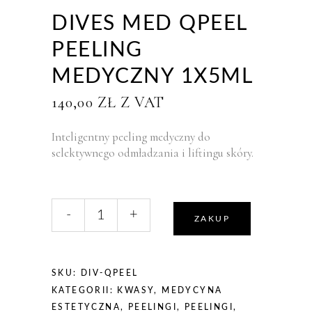
DIVES MED QPEEL
PEELING
MEDYCZNY 1X5ML
140,00
ZŁ
Z VAT
Inteligentny peeling medyczny do
selektywnego odmładzania i liftingu skóry.
liczba,
-
+
DIVES
ZAKUP
MED
QPEEL
peeling
SKU:
DIV-QPEEL
medyczny
KATEGORII:
KWASY
,
MEDYCYNA
1x5ml
ESTETYCZNA
,
PEELINGI
,
PEELINGI
,