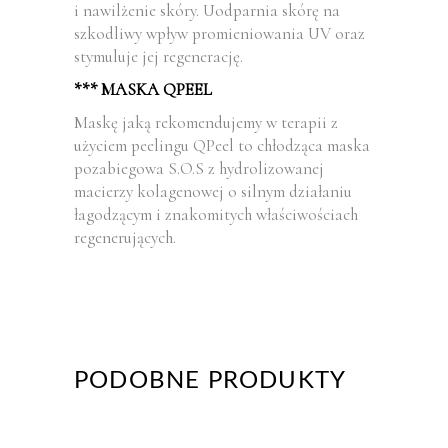
i nawilżenie skóry. Uodparnia skórę na
szkodliwy wpływ promieniowania UV oraz
stymuluje jej regenerację.
*** MASKA QPEEL
Maskę jaką rekomendujemy w terapii z
użyciem peelingu QPeel to chłodząca maska
pozabiegowa S.O.S z hydrolizowanej
macierzy kolagenowej o silnym działaniu
łagodzącym i znakomitych właściwościach
regenerujących.
PODOBNE PRODUKTY