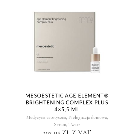
MESOESTETIC AGE ELEMENT®
BRIGHTENING COMPLEX PLUS
4×5,5 ML
,
,
Medycyna estetyczna
Pielęgnacja domowa
,
Serum
Twarz
202,95
ZŁ
Z VAT