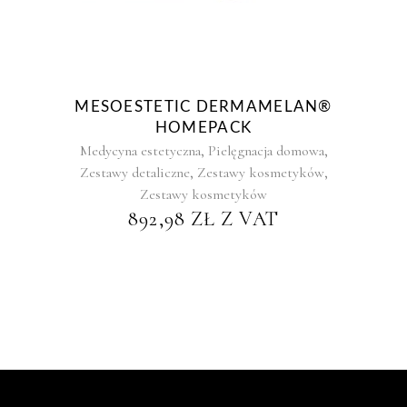
MESOESTETIC DERMAMELAN®
HOMEPACK
,
,
Medycyna estetyczna
Pielęgnacja domowa
,
,
Zestawy detaliczne
Zestawy kosmetyków
Zestawy kosmetyków
892,98
ZŁ
Z VAT