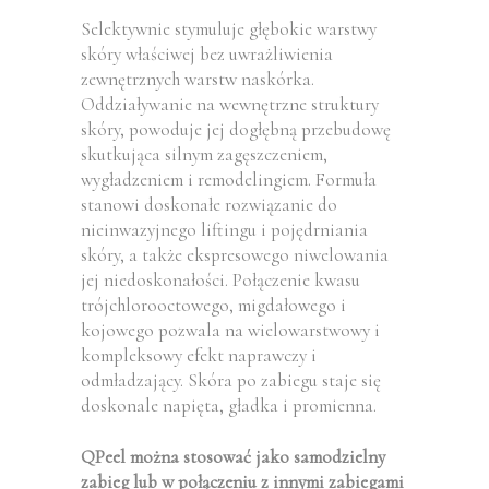
Selektywnie stymuluje głębokie warstwy
skóry właściwej bez uwrażliwienia
zewnętrznych warstw naskórka.
Oddziaływanie na wewnętrzne struktury
skóry, powoduje jej dogłębną przebudowę
skutkująca silnym zagęszczeniem,
wygładzeniem i remodelingiem. Formuła
stanowi doskonałe rozwiązanie do
nieinwazyjnego liftingu i pojędrniania
skóry, a także ekspresowego niwelowania
jej niedoskonałości. Połączenie kwasu
trójchlorooctowego, migdałowego i
kojowego pozwala na wielowarstwowy i
kompleksowy efekt naprawczy i
odmładzający. Skóra po zabiegu staje się
doskonale napięta, gładka i promienna.
QPeel można stosować jako samodzielny
zabieg lub w połączeniu z innymi zabiegami