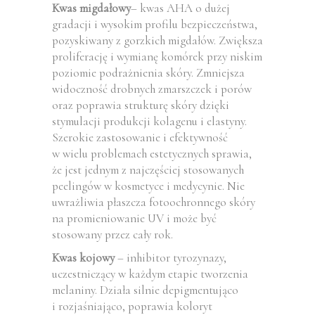
Kwas migdałowy
– kwas AHA o dużej
gradacji i wysokim profilu bezpieczeństwa,
pozyskiwany z gorzkich migdałów. Zwiększa
proliferację i wymianę komórek przy niskim
poziomie podrażnienia skóry. Zmniejsza
widoczność drobnych zmarszczek i porów
oraz poprawia strukturę skóry dzięki
stymulacji produkcji kolagenu i elastyny.
Szerokie zastosowanie i efektywność
w wielu problemach estetycznych sprawia,
że jest jednym z najczęściej stosowanych
peelingów w kosmetyce i medycynie. Nie
uwrażliwia płaszcza fotoochronnego skóry
na promieniowanie UV i może być
stosowany przez cały rok.
Kwas kojowy
– inhibitor tyrozynazy,
uczestniczący w każdym etapie tworzenia
melaniny. Działa silnie depigmentująco
i rozjaśniająco, poprawia koloryt