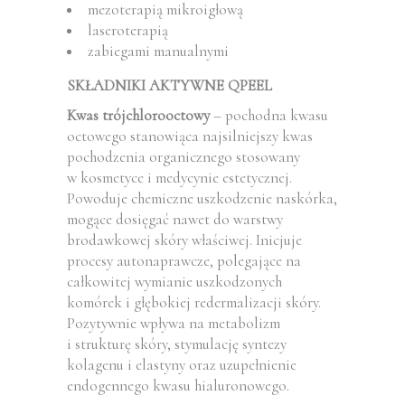
mezoterapią mikroigłową
laseroterapią
zabiegami manualnymi
SKŁADNIKI AKTYWNE QPEEL
Kwas trójchlorooctowy
– pochodna kwasu
octowego stanowiąca najsilniejszy kwas
pochodzenia organicznego stosowany
w kosmetyce i medycynie estetycznej.
Powoduje chemiczne uszkodzenie naskórka,
mogące dosięgać nawet do warstwy
brodawkowej skóry właściwej. Inicjuje
procesy autonaprawcze, polegające na
całkowitej wymianie uszkodzonych
komórek i głębokiej redermalizacji skóry.
Pozytywnie wpływa na metabolizm
i strukturę skóry, stymulację syntezy
kolagenu i elastyny oraz uzupełnienie
endogennego kwasu hialuronowego.