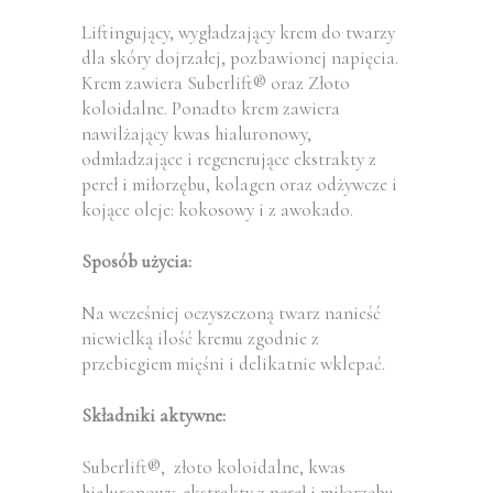
Liftingujący, wygładzający krem do twarzy
dla skóry dojrzałej, pozbawionej napięcia.
Krem zawiera Suberlift® oraz Złoto
koloidalne. Ponadto krem zawiera
nawilżający kwas hialuronowy,
odmładzające i regenerujące ekstrakty z
pereł i miłorzębu, kolagen oraz odżywcze i
kojące oleje: kokosowy i z awokado.
Sposób użycia:
Na wcześniej oczyszczoną twarz nanieść
niewielką ilość kremu zgodnie z
przebiegiem mięśni i delikatnie wklepać.
Składniki aktywne:
Suberlift®, złoto koloidalne, kwas
hialuronowy, ekstrakty z pereł i miłorzębu,