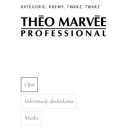
Excellence
KATEGORIE:
KREMY
,
TWARZ
,
TWARZ
Face
Cream
-
liftingujący
krem
do
twarzy
ze
złotem
50ml
Opis
Informacje dodatkowe
Marka