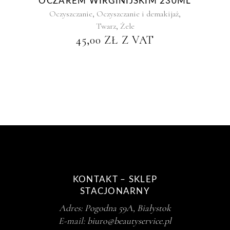
OCZAREM WIRGINIJSKIM 230ML
,
,
Oczyszczanie
Oczyszczanie i demakijaż
,
Twarz
Żele
45,00
ZŁ
Z VAT
KONTAKT – SKLEP
STACJONARNY
Adres:
Pogodna 59A, Białystok
E-mail:
biuro@beautyservice.pl