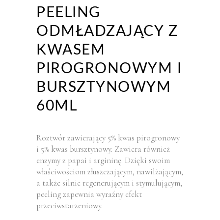
PEELING
ODMŁADZAJĄCY Z
KWASEM
PIROGRONOWYM I
BURSZTYNOWYM
60ML
Roztwór zawierający 5% kwas pirogronowy
i 5% kwas bursztynowy. Zawiera również
enzymy z papai i argininę. Dzięki swoim
właściwościom złuszczającym, nawilżającym,
a także silnie regenerującym i stymulującym,
peeling zapewnia wyraźny efekt
przeciwstarzeniowy.