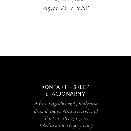
Kremy
Twarz
Twarz
105,00
ZŁ
Z VAT
KONTAKT – SKLEP
STACJONARNY
Adres:
Pogodna 59A, Białystok
E-mail:
biuro@beautyservice.pl
Telefon :
+85 744 57 55
Telefon kom. :
669 270 007