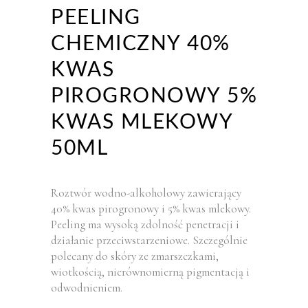
PEELING
CHEMICZNY 40%
KWAS
PIROGRONOWY 5%
KWAS MLEKOWY
50ML
Roztwór wodno-alkoholowy zawierający
40% kwas pirogronowy i 5% kwas mlekowy.
Peeling ma wysoką zdolność penetracji i
działanie przeciwstarzeniowe. Szczególnie
polecany do skóry ze zmarszczkami,
wiotkością, nierównomierną pigmentacją i
odwodnieniem.