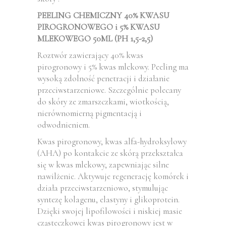
PEELING CHEMICZNY 40% KWASU
PIROGRONOWEGO i 5% KWASU
MLEKOWEGO 50ML (PH 1,5-2,5)
Roztwór zawierający 40% kwas
pirogronowy i 5% kwas mlekowy. Peeling ma
wysoką zdolność penetracji i działanie
przeciwstarzeniowe. Szczególnie polecany
do skóry ze zmarszczkami, wiotkością,
nierównomierną pigmentacją i
odwodnieniem.
Kwas pirogronowy, kwas alfa-hydroksylowy
(AHA) po kontakcie ze skórą przekształca
się w kwas mlekowy, zapewniając silne
nawilżenie. Aktywuje regenerację komórek i
działa przeciwstarzeniowo, stymulując
syntezę kolagenu, elastyny ​​i glikoprotein.
Dzięki swojej lipofilowości i niskiej masie
cząsteczkowej kwas pirogronowy jest w