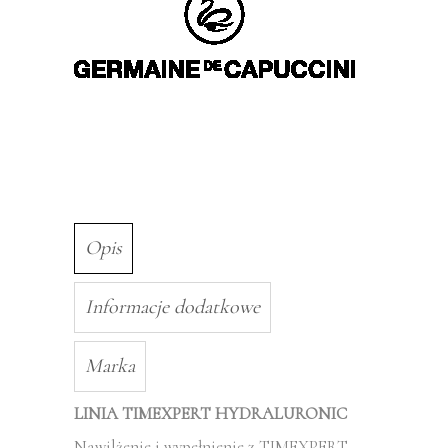
Hyaluronic
Acid
-
żel
/
balsam
do
ust
dodający
objętości
Opis
15ml
Informacje dodatkowe
Marka
LINIA TIMEXPERT HYDRALURONIC
Nawilżenie i wypełnienie z TIMEXPERT