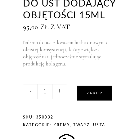
DO UST DODAJĄCY
OBJĘTOŚCI 15ML
95,00
ZŁ
Z VAT
Balsam do ust z kwasem hialuronowym o
oleistej konsystencji, który zwiększa
objętość ust, jednocześnie stymulując
produkcję kolagenu.
liczba,
-
+
Germaine
ZAKUP
De
Capuccini
HYDRALURONIC
SKU:
350032
Lip
KATEGORIE:
KREMY
,
TWARZ
,
USTA
Treatment
with