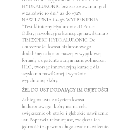
HYDRALURONIC bez zastosowania igieł
w zaledwie 10 dni* aż do +72%
NAWILZENIA i +45% WYPEŁNIENIA.
*Test kliniczny Hyaluronic 3D Force.
Odkryj rewolucyjną koncepcję nawilżania z
TIMEXPERT HYDRALURONIC. Do
skuteczności kwasu hialuronowego
dodaliśmy całą moc naszej w wyjątkowej
formuły z opatentowanym nanopolimerem
HLG, tworząc innowacyjną kurację dla
uzyskania nawilżonej i wyraźnie
wypełnionej skóry.
ŻEL DO UST DODAJĄCY IM OBJETOŚCI
Zabieg na usta z użyciem kwasu
hialuronowego, który ma na celu
zwiększenie objętości i głębokie nawilżenie
ust. Poprawia teksturę ust, zwiększa ich
jędrność i zapewnia długotrwałe nawilżenie.