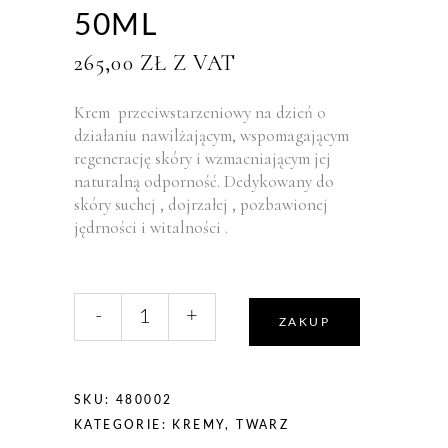
50ML
265,00
ZŁ
Z VAT
Krem przeciwstarzeniowy na dzień o
działaniu nawilżającym, wspomagającym
regenerację skóry i wzmacniającym jej
naturalną odporność. Dedykowany do
skóry suchej , dojrzałej , pozbawionej
jędrności i witalności .
liczba,
-
+
Germaine
ZAKUP
De
Capuccini
T
SKU:
480002
Srns
KATEGORIE:
KREMY
,
TWARZ
Intensive