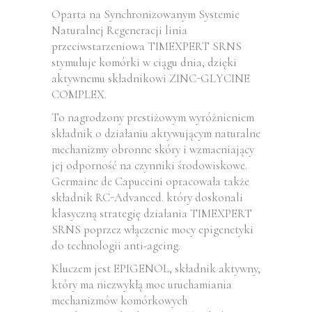
Oparta na Synchronizowanym Systemie
Naturalnej Regeneracji linia
przeciwstarzeniowa TIMEXPERT SRNS
stymuluje komórki w ciągu dnia, dzięki
aktywnemu składnikowi ZINC-GLYCINE
COMPLEX.
To nagrodzony prestiżowym wyróżnieniem
składnik o działaniu aktywującym naturalne
mechanizmy obronne skóry i wzmacniający
jej odporność na czynniki środowiskowe.
Germaine de Capuccini opracowała także
składnik RC-Advanced. który doskonali
klasyczną strategię działania TIMEXPERT
SRNS poprzez włączenie mocy epigenetyki
do technologii anti-ageing.
Kluczem jest EPIGENOL, składnik aktywny,
który ma niezwykłą moc uruchamiania
mechanizmów komórkowych