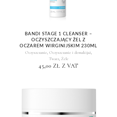
BANDI STAGE 1 CLEANSER –
OCZYSZCZAJĄCY ŻEL Z
OCZAREM WIRGINIJSKIM 230ML
,
,
Oczyszczanie
Oczyszczanie i demakijaż
,
Twarz
Żele
45,00
ZŁ
Z VAT