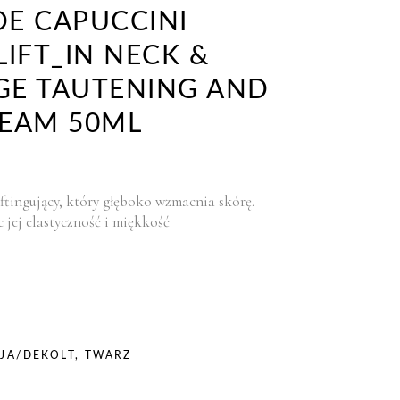
DE CAPUCCINI
LIFT_IN NECK &
GE TAUTENING AND
REAM 50ML
ftingujący, który głęboko wzmacnia skórę.
 jej elastyczność i miękkość
YJA/DEKOLT
,
TWARZ