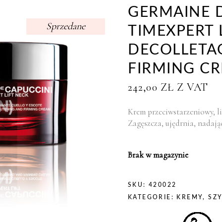
GERMAINE 
Sprzedane
TIMEXPERT 
DECOLLETA
FIRMING C
242,00
ZŁ
Z VAT
Krem przeciwstarzeniowy, li
Zagęszcza, ujędrnia, nadając
Brak w magazynie
SKU:
420022
KATEGORIE:
KREMY
,
SZ