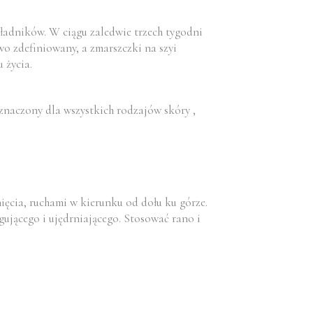
kładników. W ciągu zaledwie trzech tygodni
wo zdefiniowany, a zmarszczki na szyi
 życia.
eznaczony dla wszystkich rodzajów skóry ,
ęcia, ruchami w kierunku od dołu ku górze.
ującego i ujędrniającego. Stosować rano i