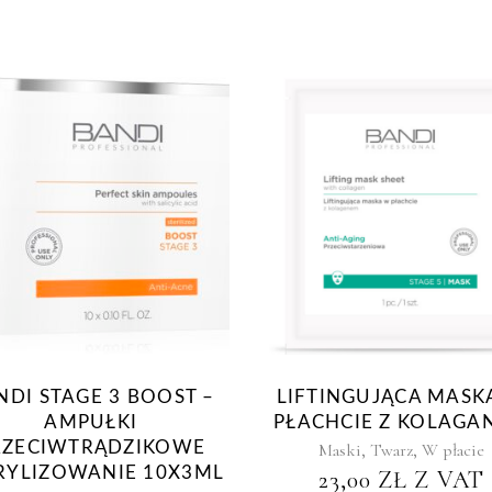
NDI STAGE 3 BOOST –
LIFTINGUJĄCA MASK
AMPUŁKI
PŁACHCIE Z KOLAGA
RZECIWTRĄDZIKOWE
,
,
Maski
Twarz
W płacie
RYLIZOWANIE 10X3ML
23,00
ZŁ
Z VAT