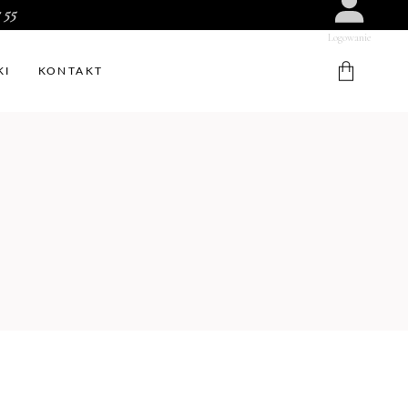
 55
Logowanie
KI
KONTAKT
W koszyku nie ma produktów.