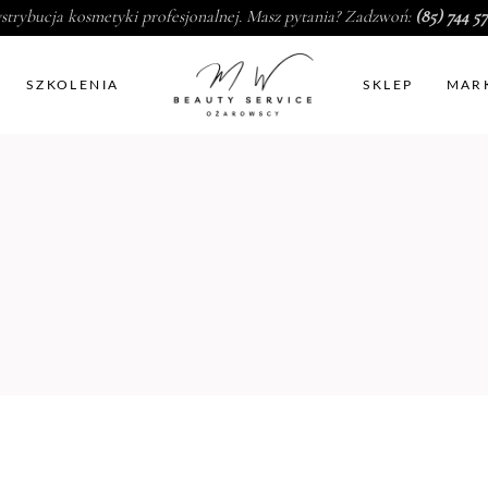
strybucja kosmetyki profesjonalnej. Masz pytania? Zadzwoń:
(85) 744 57
SZKOLENIA
SKLEP
MAR