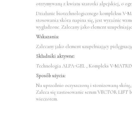
otrzymywaną z kwiatu szarotki alpejskiej, o og
Działanie biotechnologicznego kompleksu V-Matr
stosowania skóra napina się, jest wyraźnie wzm
wygładzone. Zalecany jako element uzupełniając
Wskazania:
Zalecany jako element uzupełniający pielęgnację
Składniki aktywne:
Technologia ALPA-GEL , Kompleks V-MATRIX ,
Sposób użycia:
Na uprzednio oczyszczoną i stonizowaną skórę,
Zaleca się zastosowanie serum VECTOR LIFT bez
wieczorem.