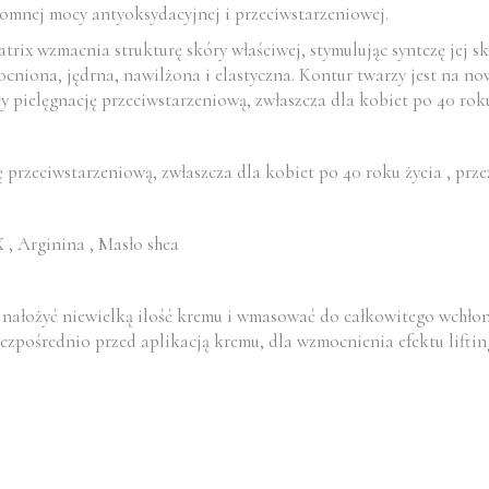
romnej mocy antyoksydacyjnej i przeciwstarzeniowej.
ix wzmacnia strukturę skóry właściwej, stymulując syntezę jej s
ocniona, jędrna, nawilżona i elastyczna. Kontur twarzy jest na no
y pielęgnację przeciwstarzeniową, zwłaszcza dla kobiet po 40 roku
 przeciwstarzeniową, zwłaszcza dla kobiet po 40 roku życia , prz
 Arginina , Masło shea
 nałożyć niewielką ilość kremu i wmasować do całkowitego wchłoni
pośrednio przed aplikacją kremu, dla wzmocnienia efektu lifting