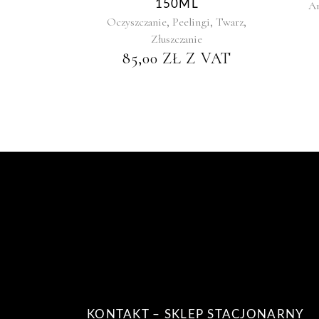
150ML
Am
,
,
,
Oczyszczanie
Peelingi
Twarz
Złuszczanie
85,00
ZŁ
Z VAT
KONTAKT – SKLEP STACJONARNY