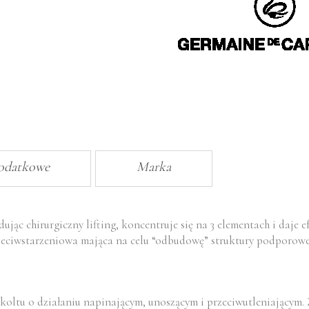
dodatkowe
Marka
dując chirurgiczny lifting, koncentruje się na 3 elementach i d
wstarzeniowa mająca na celu “odbudowę” struktury podporowej
dekoltu o działaniu napinającym, unoszącym i przeciwutleniającym