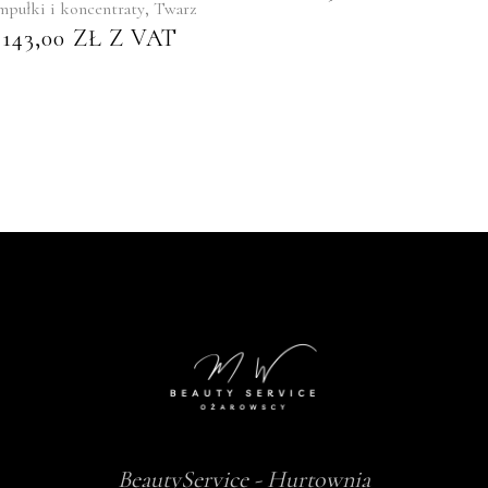
,
pułki i koncentraty
Twarz
143,00
ZŁ
Z VAT
BeautyService - Hurtownia