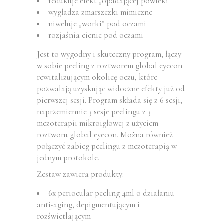
redukuje efekt „opadającej powieki”
wygładza zmarszczki mimiczne
niweluje „worki” pod oczami
rozjaśnia cienie pod oczami
Jest to wygodny i skuteczny program, łączy
w sobie peeling z roztworem global eyecon
rewitalizującym okolicę oczu, które
pozwalają uzyskując widoczne efekty już od
pierwszej sesji. Program składa się z 6 sesji,
naprzemiennie 3 sesje peelingu z 3
mezoterapii mikroigłowej z użyciem
roztworu global eyecon. Można również
połączyć zabieg peelingu z mezoterapią w
jednym protokole.
Zestaw zawiera produkty:
6x periocular peeling 4ml o działaniu
anti-aging, depigmentującym i
rozświetlającym