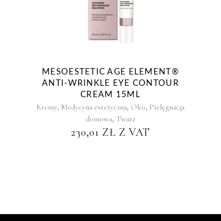
MESOESTETIC AGE ELEMENT®
ANTI-WRINKLE EYE CONTOUR
CREAM 15ML
,
,
,
Kremy
Medycyna estetyczna
Oko
Pielęgnacja
,
domowa
Twarz
230,01
ZŁ
Z VAT