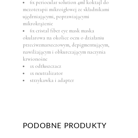
6x periocular solution 4ml koktajl do
mezoterapii mikroigłowej ze składnikami
ujędrniającymi, poprawiającymi
mikrokrążenie
6x cristal fiber eye mask maska
okularowa na okolice oczu o działaniu
przeciwzmarszczowym, depigmentującym,
nawilżającym i obkurczającym naczynia
krwionośne
1x odtłuszczacz
1x neutralizator
strzykawka i adapter
PODOBNE PRODUKTY