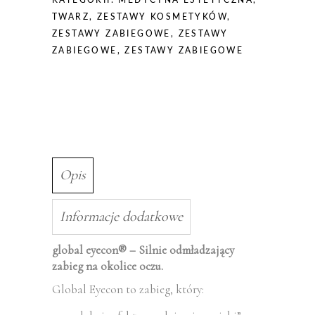
KATEGORII:
MEDYCYNA ESTETYCZNA
,
na
TWARZ
,
ZESTAWY KOSMETYKÓW
,
okolice
ZESTAWY ZABIEGOWE
,
ZESTAWY
oczu
ZABIEGOWE
,
ZESTAWY ZABIEGOWE
Opis
Informacje dodatkowe
global eyecon® – Silnie odmładzający
zabieg na okolice oczu.
Global Eyecon to zabieg, który: