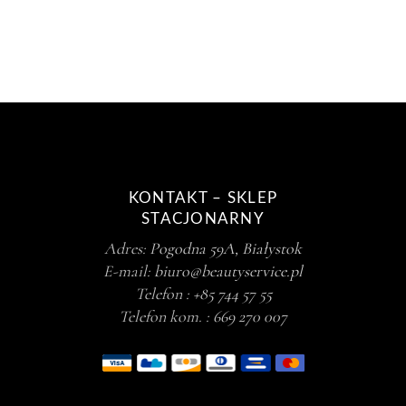
KONTAKT – SKLEP
STACJONARNY
Adres:
Pogodna 59A, Białystok
E-mail:
biuro@beautyservice.pl
Telefon :
+85 744 57 55
Telefon kom. :
669 270 007