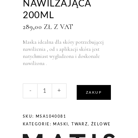
NAWILŻAJĄCA
200ML
289,00
ZŁ
Z VAT
Maska idealna dla skóry potrzebującej
nawilżenia , od 1 aplikacji skóra jest
natychmiast wygładzona i doskonale
nawilżona .
liczba,
-
+
Matis
ZAKUP
Hyalu-
Flash
Mask
SKU:
MSA1040081
Maska
KATEGORIE:
MASKI
,
TWARZ
,
ŻELOWE
Nawilżająca
200ml