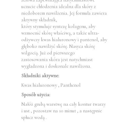
uczucie chłodzenia idealna dla skóry z
niedoborem nawilżenia. Jej formuła zawiera
aktywny składnik,
który stymuluje syntezę kolagenu, aby
wzmocnić skórę właściwą, a także ultra-
odżywczy kwas hialuronowy i pantenol, aby
głęboko nawilżyć skórę. Nasyca skórę
wilgocią. Już od pierwszego
zastosowania skóra jest natychmiast
wygładzona i doskonale nawilżona.
Składniki aktywne:
Kwas hialuronowy , Panthenol
Sposób użycia:
Nałóż grubą warstwę na cały kontur twarzy
i ust , pozostaw na 10 minut , a następnie
spłucz wodą .