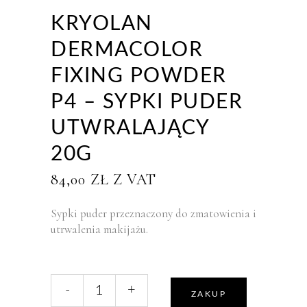
KRYOLAN
DERMACOLOR
FIXING POWDER
P4 – SYPKI PUDER
UTWRALAJĄCY
20G
84,00
ZŁ
Z VAT
Sypki puder przeznaczony do zmatowienia i
utrwalenia makijażu.
liczba,
-
+
Kryolan
ZAKUP