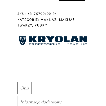
DERMACOLOR
Fixing
Powder
SKU:
KR-75700/00-P4
P4
KATEGORIE:
MAKIJAŻ
,
MAKIJAŻ
-
TWARZY
,
PUDRY
sypki
puder
utwralający
20g
Opis
Informacje dodatkowe