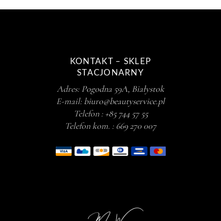
KONTAKT – SKLEP
STACJONARNY
Adres:
Pogodna 59A, Białystok
E-mail:
biuro@beautyservice.pl
Telefon :
+85 744 57 55
Telefon kom. :
669 270 007