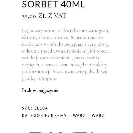
SORBET 40ML
35,00
ZŁ
Z VAT
Łagodzący sorbet z ekstraktem z winogron,
ektoiną i koncentratem SensiExtreme to
doskonały wybór do pielęgnacji cery, aby ją
ochronić przed uwrażliwieniem jak i w celu
redukcji zaczerwienienia, przesuszenia,
napięcia, a nawet uczucia swędzenia skóry
podrażnionej. Pozostawia cerę jedwabiście
gładką i ukojoną.
Brak w magazynie
SKU:
EL104
KATEGORIE:
KREMY
,
TWARZ
,
TWARZ