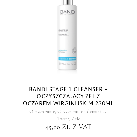
BANDI STAGE 1 CLEANSER –
OCZYSZCZAJĄCY ŻEL Z
OCZAREM WIRGINIJSKIM 230ML
,
,
Oczyszczanie
Oczyszczanie i demakijaż
,
Twarz
Żele
45,00
ZŁ
Z VAT