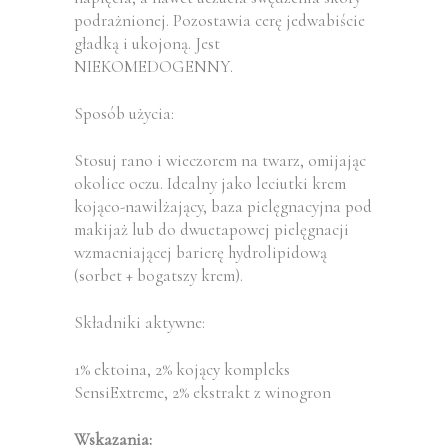
podrażnionej. Pozostawia cerę jedwabiście
gładką i ukojoną. Jest
NIEKOMEDOGENNY.
Sposób użycia:
Stosuj rano i wieczorem na twarz, omijając
okolice oczu. Idealny jako leciutki krem
kojąco-nawilżający, baza pielęgnacyjna pod
makijaż lub do dwuetapowej pielęgnacji
wzmacniającej barierę hydrolipidową
(sorbet + bogatszy krem).
Składniki aktywne:
1% ektoina, 2% kojący kompleks
SensiExtreme, 2% ekstrakt z winogron
Wskazania: