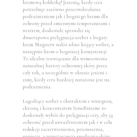
kremową kołderkę! Jesienią, kiedy cera
potrzebuje zarówno przeciwdziałania
podrażnieniom jak i bogatego kremu dla
ochrony przed zmiennymi temperaturami i
wiatrem, doskonale sprawdzi się
dwuetapowa pielęgnacja sorbet + bogaty
krem. Najpierw nałóż silnie kojący sorbet, a
następnie krem o bogatszej konsystencji.
To idealne rozwiązanie dla wzmocnienia
naturalnej bariery ochronnej skóry przez
cały rok, a szczególnie w okresie jesieni i
zimy, kiedy cera bardziej narażona jest na
podrażnienia.
Łagodzący sorbet z ekstraktem z winogron,
ektoiną i koncentratem SensiExtreme to
doskonały wybór do pielęgnacji cery, aby ją
ochronić przed uwrażliwieniem jak i w celu
redukcji zaczerwienienia, przesuszenia,
napięcia, a nawet uczucia swędzenia skóry