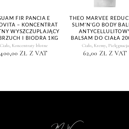
GUAM FIR PANCIA E
THEO MARVEE REDUC
OVITA – KONCENTRAT
SLIM’N’GO BODY BAL
TNY WYSZCZUPLAJĄCY
ANTYCELLULITOW
BRZUCH I BIODRA 1KG
BALSAM DO CIAŁA 2
,
,
,
Ciało
Koncentraty błotne
Ciało
Kremy
Pielęgnacja
400,00
ZŁ
Z VAT
62,00
ZŁ
Z VAT