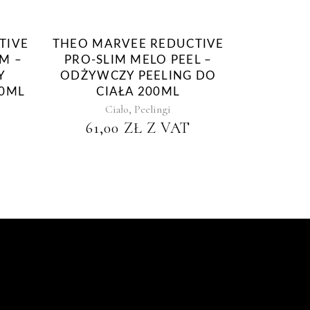
TIVE
THEO MARVEE REDUCTIVE
M –
PRO-SLIM MELO PEEL –
Y
ODŻYWCZY PEELING DO
00ML
CIAŁA 200ML
,
Ciało
Peelingi
61,00
ZŁ
Z VAT