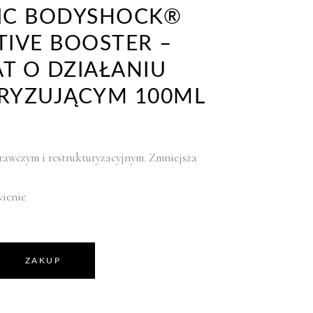
IC BODYSHOCK®
IVE BOOSTER –
T O DZIAŁANIU
RYZUJĄCYM 100ML
rawczym i restrukturyzacyjnym. Zmniejsza
ienie
ZAKUP