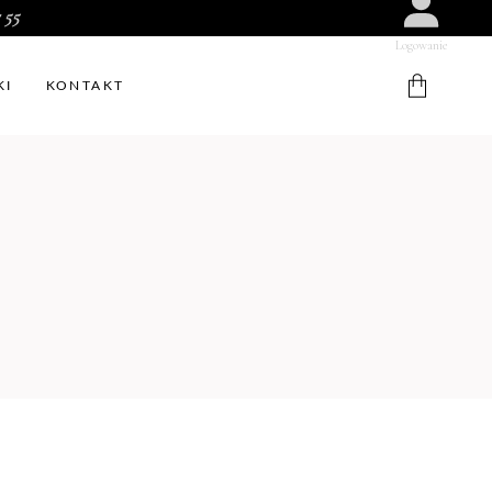
 55
Logowanie
KI
KONTAKT
W koszyku nie ma produktów.