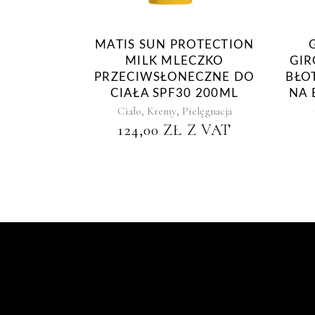
MATIS SUN PROTECTION
MILK MLECZKO
GIR
PRZECIWSŁONECZNE DO
BŁO
CIAŁA SPF30 200ML
NA 
,
,
Ciało
Kremy
Pielęgnacja
124,00
ZŁ
Z VAT