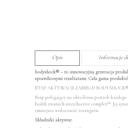
Opis
Informacje 
bodyshock® – to innowacyjna generacja produk
sprawdzonymi rezultatami. Cała gama produktów w
ETAP AKTYWACJI ZABIEGU BODYSHOCK
Etap polegający na określeniu potrzeb każdego 
białek zwanych stretchactive complex™. Jej syner
zmniejsza widoczność rozstępów.
Składniki aktywne: