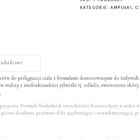
booster
SKU:
T-PBOD0069
-
KATEGORIE:
AMPUŁKI
,
C
koncentrat
o
działaniu
restrukturyzującym
100ml
dodatkowe
tów do pielęgnacji ciała z formułami dostosowanymi do indywid
alczy z niedoskonałości sylwetki tj. cellulit, zwiotczenie skóry,
®
pacjenta. Formuła bodyshock stretchactive booster łączy w sobie 
giczne działanie przynosi efekt ujędrniający i restrukturyzujący, 