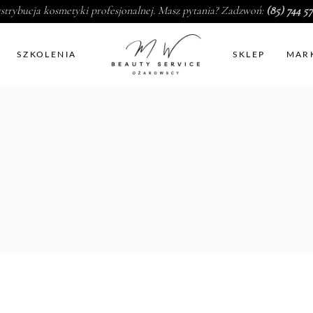
strybucja kosmetyki profesjonalnej. Masz pytania? Zadzwoń:
(85) 744 57
SZKOLENIA
SKLEP
MAR