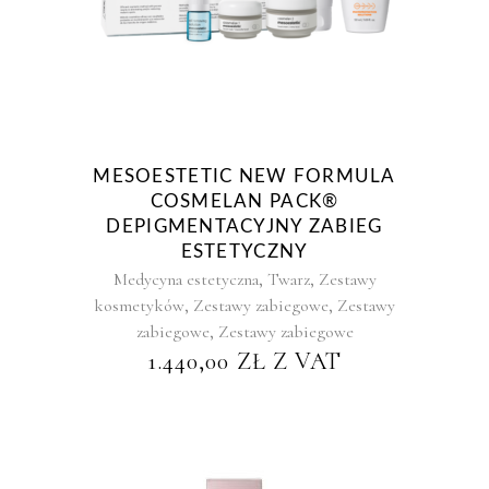
MESOESTETIC NEW FORMULA
COSMELAN PACK®
DEPIGMENTACYJNY ZABIEG
ESTETYCZNY
,
,
Medycyna estetyczna
Twarz
Zestawy
,
,
kosmetyków
Zestawy zabiegowe
Zestawy
,
zabiegowe
Zestawy zabiegowe
1.440,00
ZŁ
Z VAT