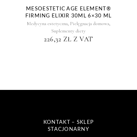
MESOESTETIC AGE ELEMENT®
FIRMING ELIXIR 30ML 6×30 ML
,
,
Medycyna estetyczna
Pielęgnacja domowa
Suplementy diety
226,32
ZŁ
Z VAT
KONTAKT – SKLEP
STACJONARNY