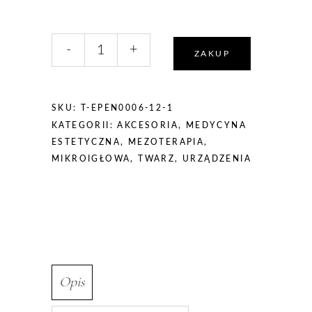
liczba,
-
+
Mesoestetic
ZAKUP
m.pen
needles
-
SKU:
T-EPEN0006-12-1
kartridż
KATEGORII:
AKCESORIA
,
MEDYCYNA
12-
ESTETYCZNA
,
MEZOTERAPIA
,
igłowy
MIKROIGŁOWA
,
TWARZ
,
URZĄDZENIA
1szt
Opis