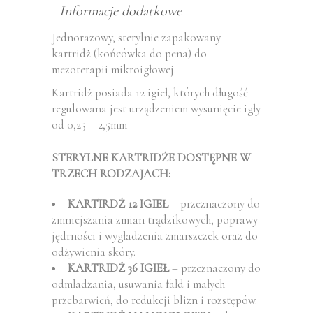
Informacje dodatkowe
Jednorazowy, sterylnie zapakowany
kartridż (końcówka do pena) do
mezoterapii mikroigłowej.
Kartridż posiada 12 igieł, których długość
regulowana jest urządzeniem wysunięcie igły
od 0,25 – 2,5mm
STERYLNE KARTRIDŻE DOSTĘPNE W
TRZECH RODZAJACH:
KARTIRDŻ 12 IGIEŁ
– przeznaczony do
zmniejszania zmian trądzikowych, poprawy
jędrności i wygładzenia zmarszczek oraz do
odżywienia skóry.
KARTRIDŻ 36 IGIEŁ
– przeznaczony do
odmładzania, usuwania fałd i małych
przebarwień, do redukcji blizn i rozstępów.