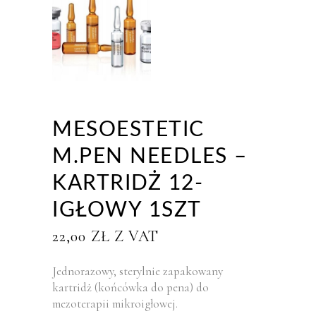
MESOESTETIC
M.PEN NEEDLES –
KARTRIDŻ 12-
IGŁOWY 1SZT
22,00
ZŁ
Z VAT
Jednorazowy, sterylnie zapakowany
kartridż (końcówka do pena) do
mezoterapii mikroigłowej.