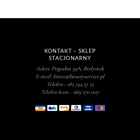
KONTAKT – SKLEP
STACJONARNY
Adres:
Pogodna 59A, Białystok
E-mail:
biuro@beautyservice.pl
Telefon :
+85 744 57 55
Telefon kom. :
669 270 007