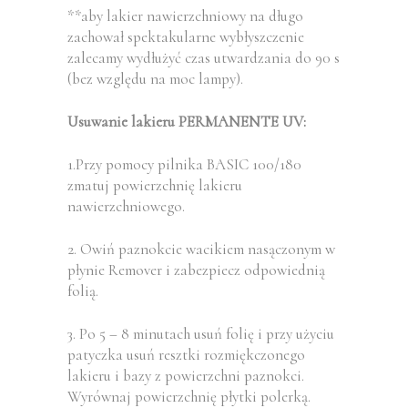
**aby lakier nawierzchniowy na długo
zachował spektakularne wybłyszczenie
zalecamy wydłużyć czas utwardzania do 90 s
(bez względu na moc lampy).
Usuwanie lakieru PERMANENTE UV:
1.Przy pomocy pilnika BASIC 100/180
zmatuj powierzchnię lakieru
nawierzchniowego.
2. Owiń paznokcie wacikiem nasączonym w
płynie Remover i zabezpiecz odpowiednią
folią.
3. Po 5 – 8 minutach usuń folię i przy użyciu
patyczka usuń resztki rozmiękczonego
lakieru i bazy z powierzchni paznokci.
Wyrównaj powierzchnię płytki polerką.