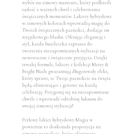
wybór na zimowy manicure, który podkreśli
radość z ważnych chwil i celebrowania
świątecznych momentów. Lakiery hybrydowe
w zimowych kolorach wprowadzą magię do
Twoich świątecznych paznokci, dodając im
wyjątkowego blasku. Oferując elegancję i
styl, każda buteleczka zaprasza do
tworzenia niezapomnianych stylizacji na
noworoczne i świąteczne przyjęcia. Dzięki
trwałej formule, lakiery z kolekcji Merry &
Bright Nails gwarantują długotrwały efekt,
który sprawi, że Twoje paznokcie na święta
będą olśniewające i gotowe na każdą
celebrację. Przygotuj się na niezapomniane
chwile i wprowadź odrobinę luksusu do
swojej zimowej stylizacji!
Perłowy lakier hybrydowy Magia w
powietrzu to doskonała propozycja na
zimowe paznokcie, które olśniewają