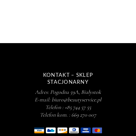
KONTAKT – SKLEP
STACJONARNY
Adres:
Pogodna 59A, Białystok
E-mail:
biuro@beautyservice.pl
Telefon :
+85 744 57 55
Telefon kom. :
669 270 007