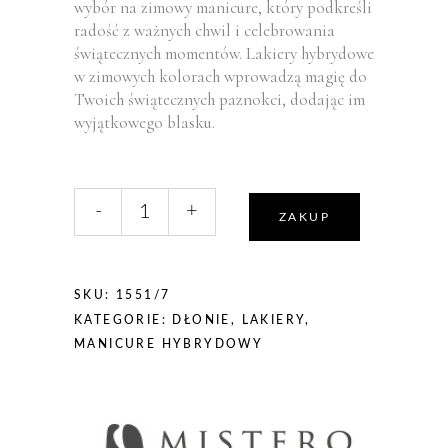
wybór na zimowy manicure, który podkreśli
radość z ważnych chwil i celebrowania
świątecznych momentów. Lakiery hybrydowe
w zimowych kolorach wprowadzą magię do
Twoich świątecznych paznokci, dodając im
wyjątkowego blasku.
liczba,
-
+
Mistero
ZAKUP
Milano
1551/7
Lakier
SKU:
1551/7
hybrydowy
KATEGORIE:
DŁONIE
,
LAKIERY
,
Magia
MANICURE HYBRYDOWY
w
powietrzu
7ml