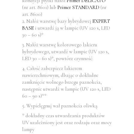
kondycji płytki nałóż
Primer DELICATO
(nr art. 8601) lub
Primer STANDARD
(nr
art. 8600)
2. Nałóż warstwę bazy hybrydowej
EXPERT
BASE
i utwardź ją w lampie (UV 120 s, LED
30 – 60 s)*
3. Nałóż warstwę kolorowego lakieru
hybrydowego, utwardź w lampie (UV 120 s,
LED 30 – 60 s)*, powtórz czynność.
4. Całość zabezpiecz lakierem
nawierzchniowym, dbając o dokładne
zamknięcie wolnego brzegu paznokcia,
następnie utwardź w lampie (UV 120 s, LED
60 – 90 s)**
5. Wypielęgnuj wał paznokcia oliwką.
* dokładny czas utwardzania produktów
UV uzależniony jest oraz rodzaju oraz mocy
lampy