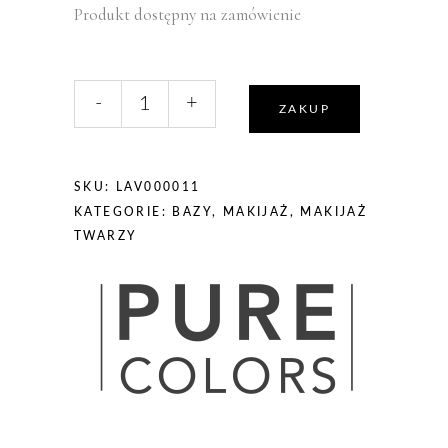
Produkt dostępny na zamówienie
liczba,
-
+
Pure
ZAKUP
Colors
Baza
do
SKU:
LAV000011
powiek
KATEGORIE:
BAZY
,
MAKIJAŻ
,
MAKIJAŻ
TWARZY