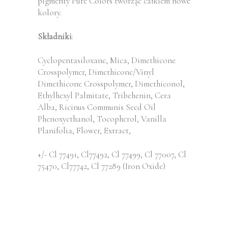
pigmenty Pure Colors tworząc całkiem nowe
kolory.
Składniki
:
Cyclopentasiloxane, Mica, Dimethicone
Crosspolymer, Dimethicone/Vinyl
Dimethicone Crosspolymer, Dimethiconol,
Ethylhexyl Palmitate, Tribehenin, Cera
Alba, Ricinus Communis Seed Oil
Phenoxyethanol, Tocopherol, Vanilla
Planifolia, Flower, Extract,
+/- Cl 77491, Cl77492, Cl 77499, Cl 77007, Cl
75470, Cl77742, Cl 77289 (Iron Oxide)