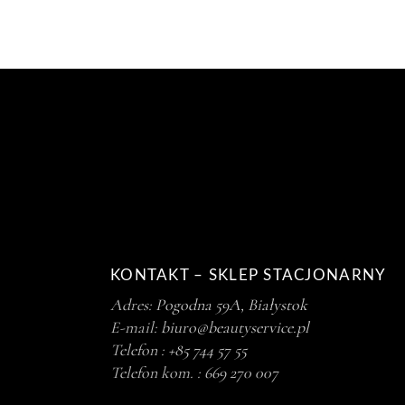
KONTAKT – SKLEP STACJONARNY
Adres:
Pogodna 59A, Białystok
E-mail:
biuro@beautyservice.pl
Telefon :
+85 744 57 55
Telefon kom. :
669 270 007