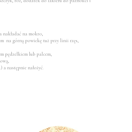
czyk, róż, dodatek do lakieru do paznokci i
na nakładać na mokro,
 na górną powiekę tuż przy linii rzęs,
łym pędzelkiem lub palcem,
iową,
) a następnie nałożyć.