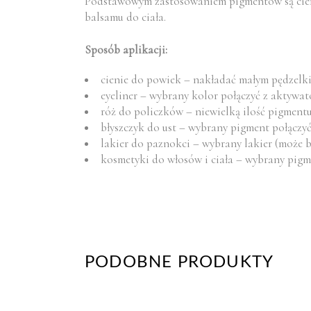
Podstawowym zastosowaniem pigmentów są cienie
balsamu do ciała.
Sposób aplikacji:
cienie do powiek – nakładać małym pędzelk
eyeliner – wybrany kolor połączyć z aktywa
róż do policzków – niewielką ilość pigmentu
błyszczyk do ust – wybrany pigment połączyć
lakier do paznokci – wybrany lakier (może 
kosmetyki do włosów i ciała – wybrany pigme
PODOBNE PRODUKTY