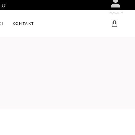
 55
Logowanie
KI
KONTAKT
W koszyku nie ma produktów.