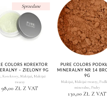
Sprzedane
RE COLORS KOREKTOR
PURE COLORS PODK
ERALNY – ZIELONY 9G
MINERALNY NR 14 BR
,
,
,
9G
y
Korektory
Makijaż
Makijaż
,
,
Makijaż
Makijaż twarzy
Podk
twarzy
,
mineralne
Pudry
98,00
ZŁ
Z VAT
130,00
ZŁ
Z VAT