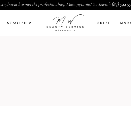
strybucja kosmetyki profesjonalnej. Masz pytania? Zadzwoń:
(85) 744 57
SZKOLENIA
SKLEP
MAR