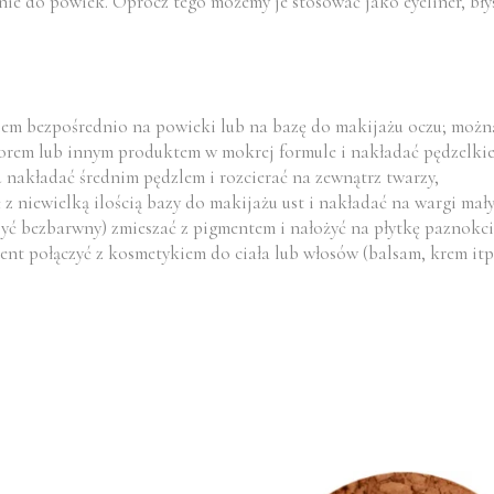
 do powiek. Oprócz tego możemy je stosować jako eyeliner, błysz
iem bezpośrednio na powieki lub na bazę do makijażu oczu; moż
torem lub innym produktem w mokrej formule i nakładać pędzelkiem
 nakładać średnim pędzlem i rozcierać na zewnątrz twarzy,
 z niewielką ilością bazy do makijażu ust i nakładać na wargi ma
być bezbarwny) zmieszać z pigmentem i nałożyć na płytkę paznokc
nt połączyć z kosmetykiem do ciała lub włosów (balsam, krem itp.