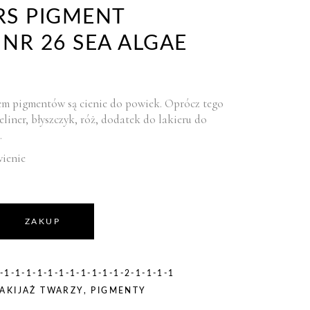
RS PIGMENT
NR 26 SEA ALGAE
 pigmentów są cienie do powiek. Oprócz tego
liner, błyszczyk, róż, dodatek do lakieru do
.
ienie
ZAKUP
1-1-1-1-1-1-1-1-1-1-1-2-1-1-1-1
AKIJAŻ TWARZY
,
PIGMENTY