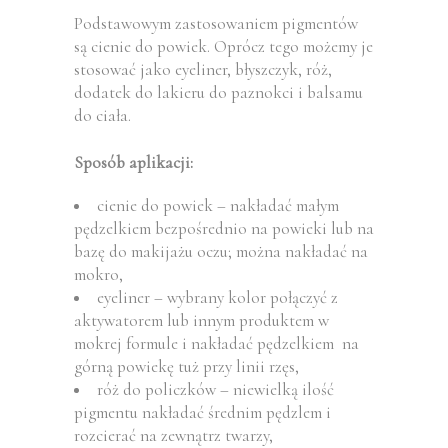
Podstawowym zastosowaniem pigmentów
są cienie do powiek. Oprócz tego możemy je
stosować jako eyeliner, błyszczyk, róż,
dodatek do lakieru do paznokci i balsamu
do ciała.
Sposób aplikacji:
cienie do powiek – nakładać małym
pędzelkiem bezpośrednio na powieki lub na
bazę do makijażu oczu; można nakładać na
mokro,
eyeliner – wybrany kolor połączyć z
aktywatorem lub innym produktem w
mokrej formule i nakładać pędzelkiem na
górną powiekę tuż przy linii rzęs,
róż do policzków – niewielką ilość
pigmentu nakładać średnim pędzlem i
rozcierać na zewnątrz twarzy,