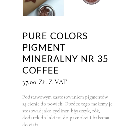
PURE COLORS
PIGMENT
MINERALNY NR 35
COFFEE
37,00
ZŁ
Z VAT
Podstawowym zastosowaniem pigmentów
są cienie do powiek. Oprócz tego możemy je
stosować jako eyeliner, błyszczyk, róż,
dodatek do lakieru do paznokci i balsamu
do ciała.