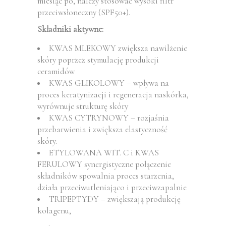
miesiąc po, należy stosować wysoki filtr
przeciwsłoneczny (SPF50+).
Składniki aktywne:
KWAS MLEKOWY zwiększa nawilżenie
skóry poprzez stymulację produkcji
ceramidów
KWAS GLIKOLOWY – wpływa na
proces keratynizacji i regeneracja naskórka,
wyrównuje strukturę skóry
KWAS CYTRYNOWY – rozjaśnia
przebarwienia i zwiększa elastyczność
skóry.
ETYLOWANA WIT. C i KWAS
FERULOWY synergistyczne połączenie
składników spowalnia proces starzenia,
działa przeciwutleniająco i przeciwzapalnie
TRIPEPTYDY – zwiększają produkcję
kolagenu,