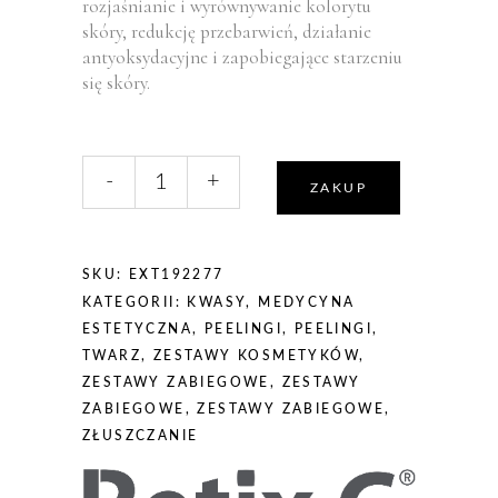
rozjaśnianie i wyrównywanie kolorytu
skóry, redukcję przebarwień, działanie
antyoksydacyjne i zapobiegające starzeniu
się skóry.
liczba,
-
+
Retix.C
ZAKUP
PEPTIGLOW
-
zabieg
SKU:
EXT192277
kwasowo-
KATEGORII:
KWASY
,
MEDYCYNA
peptydowy
ESTETYCZNA
,
PEELINGI
,
PEELINGI
,
TWARZ
,
ZESTAWY KOSMETYKÓW
,
ZESTAWY ZABIEGOWE
,
ZESTAWY
ZABIEGOWE
,
ZESTAWY ZABIEGOWE
,
ZŁUSZCZANIE