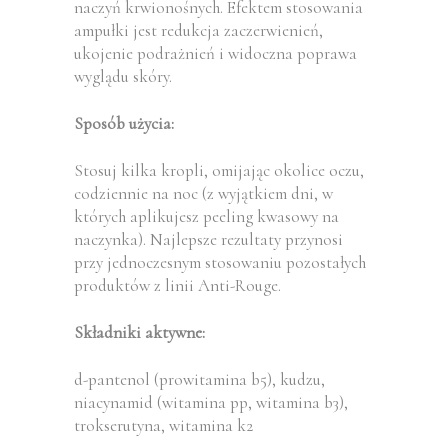
naczyń krwionośnych. Efektem stosowania
ampułki jest redukcja zaczerwienień,
ukojenie podrażnień i widoczna poprawa
wyglądu skóry.
Sposób użycia:
Stosuj kilka kropli, omijając okolice oczu,
codziennie na noc (z wyjątkiem dni, w
których aplikujesz peeling kwasowy na
naczynka). Najlepsze rezultaty przynosi
przy jednoczesnym stosowaniu pozostałych
produktów z linii Anti-Rouge.
Składniki aktywne:
d-pantenol (prowitamina b5), kudzu,
niacynamid (witamina pp, witamina b3),
trokserutyna, witamina k2