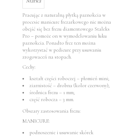
Marka
Pracując z naturalną płytką paznokcia w
procesie manicure frezarkowego nie można
obejść się bez frezu diamentowego Staleks
Pro – pomoże on w wymodelowaniu łuku
paznokcia. Ponadto frez ten można
wykorzystać w pedicure przy usuwaniu
zrogowaceń na stopach.
Cechy:
kształt części roboczej – płomień mini;
ziarnistość – drobna (kolor czerwony);
średnica frezu – 1 mm;
część robocza – 3 mm.
Obszary zastosowania frezu:
MANICURE:
podnoszenie i usuwanie skórek