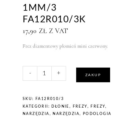
1MM/3
FA12R010/3K
17,90
ZŁ
Z VAT
Frez diamentowy płomień mini czerwony.
liczba,
-
+
Staleks
ZAKUP
Frez
diamentowy
czerwony
SKU:
FA12R010/3
płomień
KATEGORII:
DŁONIE
,
FREZY
,
FREZY
,
mini
NARZĘDZIA
,
NARZĘDZIA
,
PODOLOGIA
1mm/3
FA12R010/3K