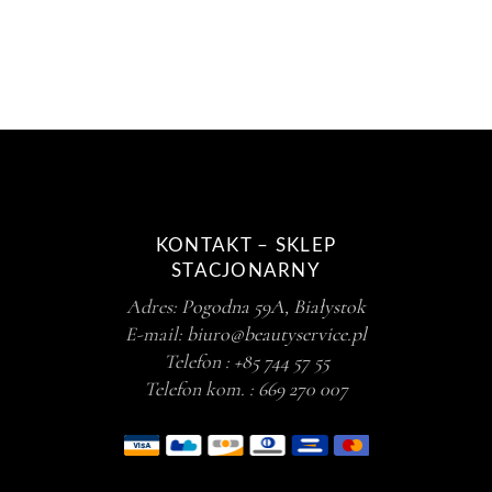
KONTAKT – SKLEP
STACJONARNY
Adres:
Pogodna 59A, Białystok
E-mail:
biuro@beautyservice.pl
Telefon :
+85 744 57 55
Telefon kom. :
669 270 007