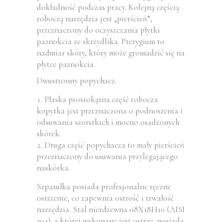
dokładność podczas pracy. Kolejną częścią
roboczą narzędzia jest „pierścień”,
przeznaczony do oczyszczania płytki
paznokcia ze skrzydlika. Pterygium to
nadmiar skóry, który może gromadzić się na
płytce paznokcia.
Dwustronny popychacz.
Płaska prostokątna część robocza
kopytka jest przeznaczona o podnoszenia i
odsuwania szorstkich i mocno osadzonych
skórek.
Druga część popychacza to mały pierścień
przeznaczony do usuwania przylegającego
naskórka.
Szpatułka posiada profesjonalne ręczne
ostrzenie, co zapewnia ostrość i trwałość
narzędzia. Stal nierdzewna 08X18H10 (AISI
304), z której wykonane jest ostrze, posiada