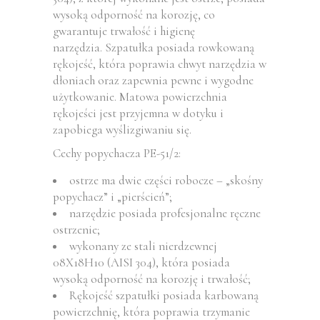
wysoką odporność na korozję, co
gwarantuje trwałość i higienę
narzędzia. Szpatułka posiada rowkowaną
rękojeść, która poprawia chwyt narzędzia w
dłoniach oraz zapewnia pewne i wygodne
użytkowanie. Matowa powierzchnia
rękojeści jest przyjemna w dotyku i
zapobiega wyślizgiwaniu się.
Cechy popychacza PE-51/2:
ostrze ma dwie części robocze – „skośny
popychacz” i „pierścień”;
narzędzie posiada profesjonalne ręczne
ostrzenie;
wykonany ze stali nierdzewnej
08X18H10 (AISI 304), która posiada
wysoką odporność na korozję i trwałość;
Rękojeść szpatułki posiada karbowaną
powierzchnię, która poprawia trzymanie