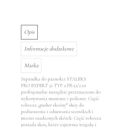
Opis
Informacje dodatkowe
Marka
Szpatułka do paznokci STALEKS
PRO EXPERT 51 TYP 2 PE-51/2 to
profesjonalne narzędzie przeznaczone do
wykonywania manicure i pedicure. Część
robocza „pusher skośny” służy do
podnoszenia i odsuwania szorstkich i
mocno osadzonych skórek. Część robocza
posiada skos, który zapewnia wygodę i