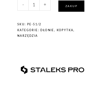
liczba,
-
+
Staleks
ZAKUP
Kopytko
do
manicure
SKU:
PE-51/2
EXPERT
KATEGORIE:
DŁONIE
,
KOPYTKA
,
PE-
NARZĘDZIA
51/2