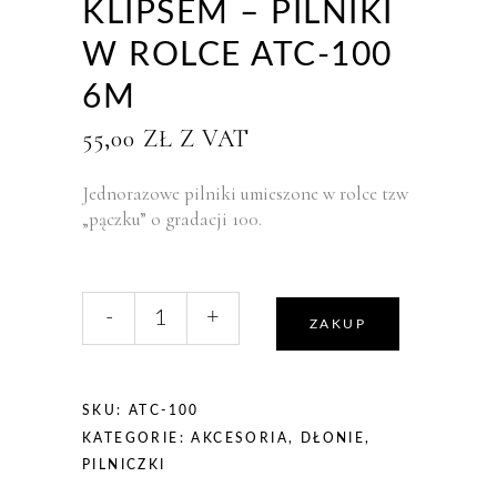
KLIPSEM – PILNIKI
W ROLCE ATC-100
6M
55,00
ZŁ
Z VAT
Jednorazowe pilniki umieszone w rolce tzw
„pączku” o gradacji 100.
liczba,
-
+
Staleks
ZAKUP
Pączek
z
klipsem
SKU:
ATC-100
-
KATEGORIE:
AKCESORIA
,
DŁONIE
,
pilniki
PILNICZKI
w