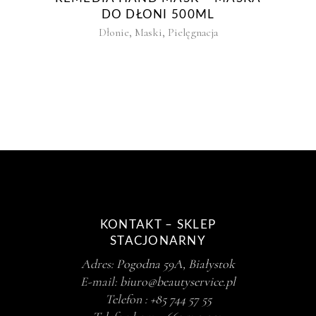
DO DŁONI 500ML
,
,
Dłonie
Maski
Pielęgnacja
KONTAKT – SKLEP
STACJONARNY
Adres:
Pogodna 59A, Białystok
E-mail:
biuro@beautyservice.pl
Telefon :
+85 744 57 55