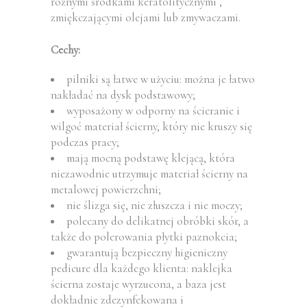
różnymi środkami keratolitycznymi ,
zmiękczającymi olejami lub zmywaczami.
Cechy:
pilniki są łatwe w użyciu: można je łatwo
nakładać na dysk podstawowy;
wyposażony w odporny na ścieranie i
wilgoć materiał ścierny, który nie kruszy się
podczas pracy;
mają mocną podstawę klejącą, która
niezawodnie utrzymuje materiał ścierny na
metalowej powierzchni;
nie ślizga się, nie złuszcza i nie moczy;
polecany do delikatnej obróbki skór, a
także do polerowania płytki paznokcia;
gwarantują bezpieczny higieniczny
pedicure dla każdego klienta: naklejka
ścierna zostaje wyrzucona, a baza jest
dokładnie zdezynfekowana i