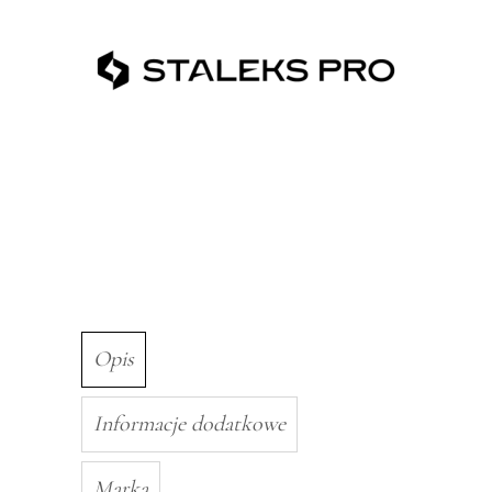
PDF-
20-
240W
Opis
Informacje dodatkowe
Marka