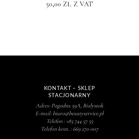
50,00
ZŁ
Z VAT
KONTAKT – SKLEP
STACJONARNY
Adres:
Pogodna 59A, Białystok
E-mail:
biuro@beautyservice.pl
Telefon :
+85 744 57 55
Telefon kom. :
669 270 007