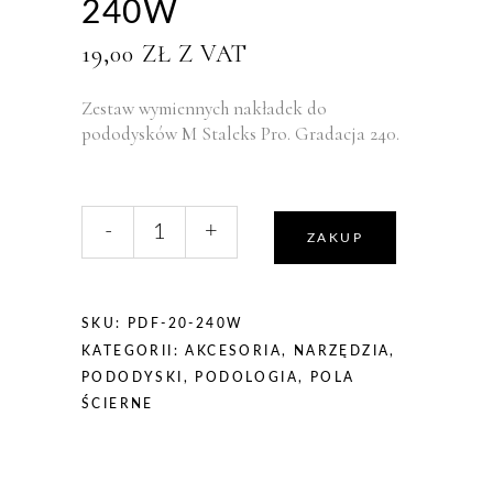
240W
19,00
ZŁ
Z VAT
Zestaw wymiennych nakładek do
pododysków M Staleks Pro. Gradacja 240.
liczba,
-
+
Staleks
ZAKUP
PODODYSKI
M
zestaw
SKU:
PDF-20-240W
wymiennych
KATEGORII:
AKCESORIA
,
NARZĘDZIA
,
nakładek
PODODYSKI
,
PODOLOGIA
,
POLA
do
ŚCIERNE
pododysków
240
50szt