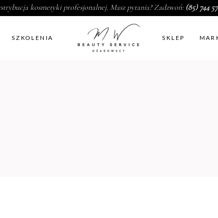
strybucja kosmetyki profesjonalnej. Masz pytania? Zadzwoń:
(85) 744 57
SZKOLENIA
SKLEP
MAR