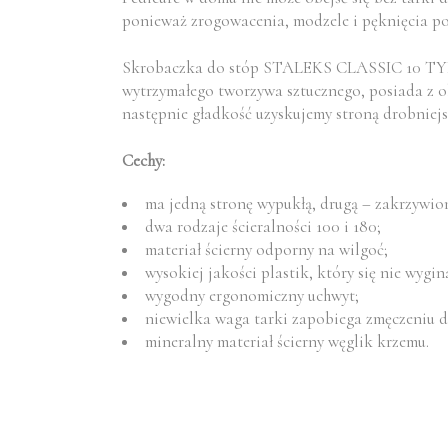
ponieważ zrogowacenia, modzele i pęknięcia po
Skrobaczka do stóp STALEKS CLASSIC 10 TYP 1
wytrzymałego tworzywa sztucznego, posiada z obu
następnie gładkość uzyskujemy stroną drobniejsz
Cechy:
ma jedną stronę wypukłą, drugą – zakrzywio
dwa rodzaje ścieralności 100 i 180;
materiał ścierny odporny na wilgoć;
wysokiej jakości plastik, który się nie wygin
wygodny ergonomiczny uchwyt;
niewielka waga tarki zapobiega zmęczeniu d
mineralny materiał ścierny węglik krzemu.