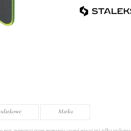
dodatkowe
Marka
o pięt, ponieważ stopy wymagają czegoś więcej niż tylko pielęgna