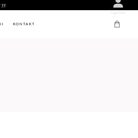
 55
Logowanie
KI
KONTAKT
W koszyku nie ma produktów.