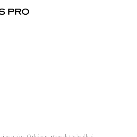
cji paznokci. O skórę na stopach trzeba dbać,