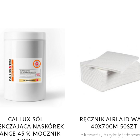
CALLUX SÓL
RĘCZNIK AIRLAID W
ĘKCZAJĄCA NASKÓREK
40X70CM 50SZT
ANGE 45 % MOCZNIK
,
Akcesoria
Artykuły jednora