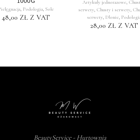
1000G
,
Artykuły jednorazowe
Chust
,
,
Pielęgnacja
Podologia
Sole
,
,
serwety
Chusty i serwety
Chu
48,00
ZŁ
Z VAT
,
,
serwety
Dłonie
Podologi
28,00
ZŁ
Z VAT
BeautyService - Hurtownia