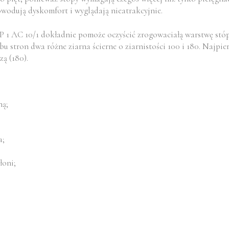
wodują dyskomfort i wyglądają nieatrakcyjnie.
 AC 10/1 dokładnie pomoże oczyścić zrogowaciałą warstwę stóp
 stron dwa różne ziarna ścierne o ziarnistości 100 i 180. Najpierw
ą (180).
ną;
a;
łoni;