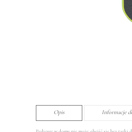
Opis
Informacje 
Pedicure w domu nie może obejść się bez tarki d