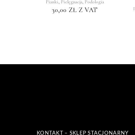
,
,
Pianki
Pielęgnacja
Podologia
30,00
ZŁ
Z VAT
KONTAKT – SKLEP STACJONARNY