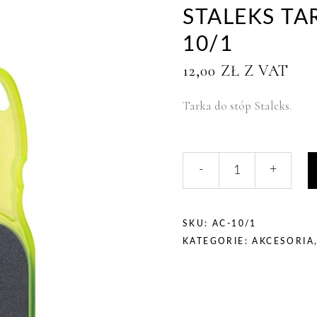
STALEKS TA
10/1
12,00
ZŁ
Z VAT
Tarka do stóp Staleks.
liczba,
-
+
Staleks
Tarka
do
stóp
SKU:
AC-10/1
AC-
KATEGORIE:
AKCESORIA
10/1