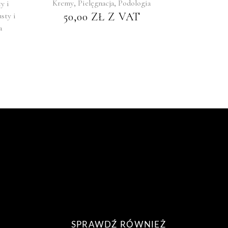
,
,
Kremy
Pielęgnacja
Podologia
y i
50,00
ZŁ
Z VAT
sty i
a
SPRAWDŹ RÓWNIEŻ