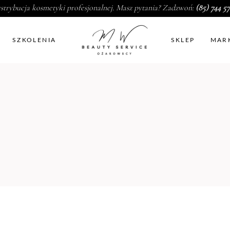
strybucja kosmetyki profesjonalnej. Masz pytania? Zadzwoń:
(85) 744 57
SZKOLENIA
SKLEP
MAR