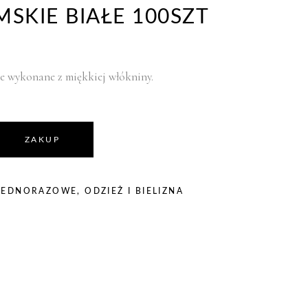
MSKIE BIAŁE 100SZT
e wykonane z miękkiej włókniny.
ZAKUP
 JEDNORAZOWE
,
ODZIEŻ I BIELIZNA