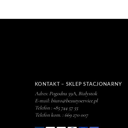
KONTAKT – SKLEP STACJONARNY
Adres:
Pogodna 59A, Białystok
E-mail:
biuro@beautyservice.pl
Telefon :
+85 744 57 55
Telefon kom. :
669 270 007