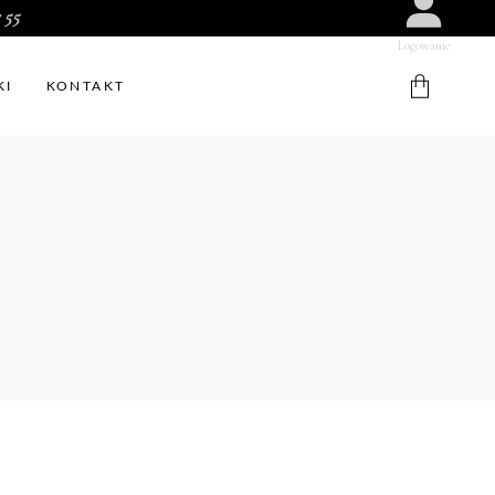
 55
Logowanie
KI
KONTAKT
W koszyku nie ma produktów.