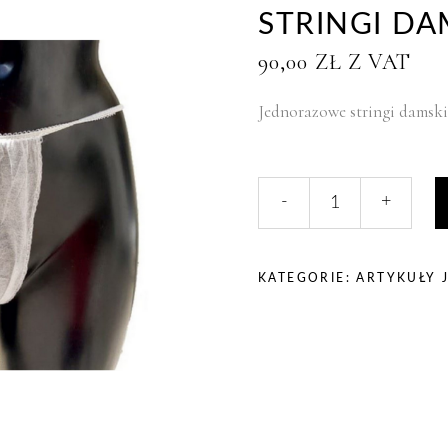
STRINGI DA
90,00
ZŁ
Z VAT
Jednorazowe stringi damski
liczba,
-
+
Stringi
damskie
białe
100szt
KATEGORIE:
ARTYKUŁY