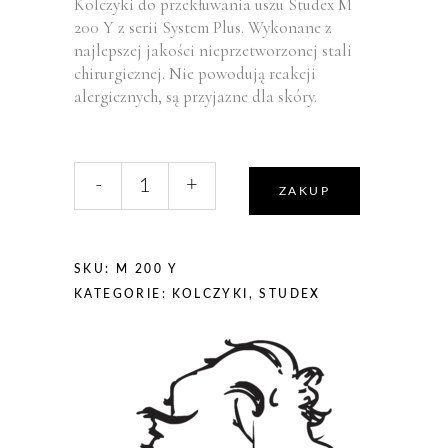
Kolczyki do przekłuwania uszu Studex M
200 Y z serii System Plus. Wykonane z
najlepszej jakości nieprzetworzonej stali
chirurgicznej. Nie powodują reakcji
alergicznych, są przyjazne dla skóry.
liczba,
-
+
Studex
ZAKUP
System
Plus
Kolczyki
SKU:
M 200 Y
Mini
KATEGORIE:
KOLCZYKI
,
STUDEX
Kulka
Złota
M200Y