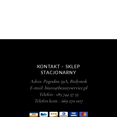
KONTAKT – SKLEP
STACJONARNY
Adres:
Pogodna 59A, Białystok
E-mail:
biuro@beautyservice.pl
Telefon :
+85 744 57 55
Telefon kom. :
669 270 007