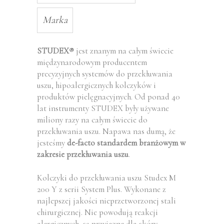
Marka
STUDEX
jest znanym na całym świecie
®
międzynarodowym producentem
precyzyjnych systemów do przekłuwania
uszu, hipoalergicznych kolczyków i
produktów pielęgnacyjnych. Od ponad 40
lat instrumenty STUDEX były używane
miliony razy na całym świecie do
przekłuwania uszu. Napawa nas dumą, że
jesteśmy
de-facto standardem branżowym w
zakresie przekłuwania uszu
.
Kolczyki do przekłuwania uszu Studex M
200 Y z serii System Plus. Wykonane z
najlepszej jakości nieprzetworzonej stali
chirurgicznej. Nie powodują reakcji
alergicznych, są przyjazne dla skóry.