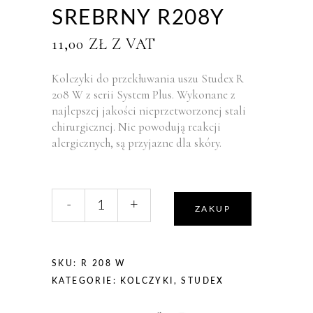
SREBRNY R208Y
11,00
ZŁ
Z VAT
Kolczyki do przekłuwania uszu Studex R
208 W z serii System Plus. Wykonane z
najlepszej jakości nieprzetworzonej stali
chirurgicznej. Nie powodują reakcji
alergicznych, są przyjazne dla skóry.
liczba,
-
+
Studex
ZAKUP
System
Plus
Kolczyki
SKU:
R 208 W
Peridot
KATEGORIE:
KOLCZYKI
,
STUDEX
w
Oprawie