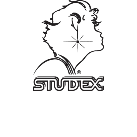
Pełnej
Srebrny
R208Y