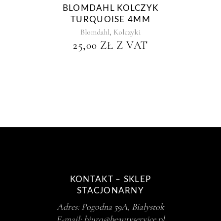
BLOMDAHL KOLCZYK
TURQUOISE 4MM
,
Blomdahl
Kolczyki
25,00
ZŁ
Z VAT
KONTAKT – SKLEP
STACJONARNY
Adres:
Pogodna 59A, Białystok
E-mail:
biuro@beautyservice.pl