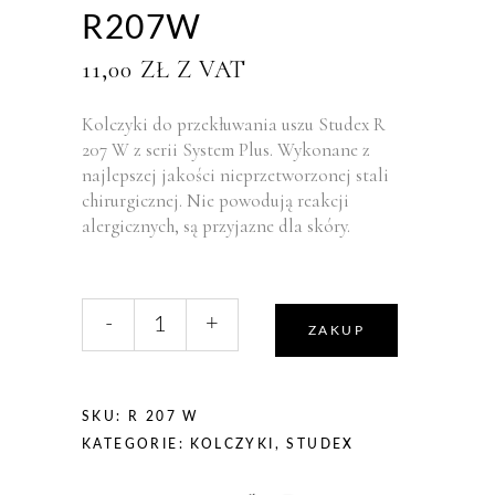
R207W
11,00
ZŁ
Z VAT
Kolczyki do przekłuwania uszu Studex R
207 W z serii System Plus. Wykonane z
najlepszej jakości nieprzetworzonej stali
chirurgicznej. Nie powodują reakcji
alergicznych, są przyjazne dla skóry.
liczba,
-
+
Studex
ZAKUP
System
Plus
Kolczyki
SKU:
R 207 W
Rubin
KATEGORIE:
KOLCZYKI
,
STUDEX
w
Oprawie