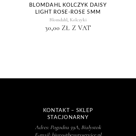
BLOMDAHL KOLCZYK DAISY
LIGHT ROSE-ROSE 5MM
,
Blomdahl
Kolczyki
30,00
ZŁ
Z VAT
KONTAKT – SKLEP
STACJONARNY
Adres:
Pogodna 59A, Białystok
E-mail:
biuro@beautyservice.pl