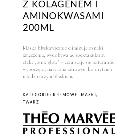
Z KOLAGENEM I
AMINOKWASAMI
200ML
Maska błyskawicznie eliminuje oznaki
zmęczenia, wydobywając spektakularny
efekt „pink glow” – cera staje się naturalnie
wypoczęta, nasycona zdrowym kolorytem i
młodzieńczym blaskiem.
KATEGORIE:
KREMOWE
,
MASKI
,
TWARZ