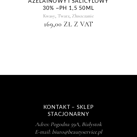
AZELAINOWY I SALICYLOWY
30% ~PH 1,5 50ML
,
,
Kwasy
Twarz
Złuszczanie
169,00
ZŁ
Z VAT
KONTAKT – SKLEP
STACJONARNY
Adres:
Pogodna 59A, Białystok
E-mail:
biuro@beautyservice.pl