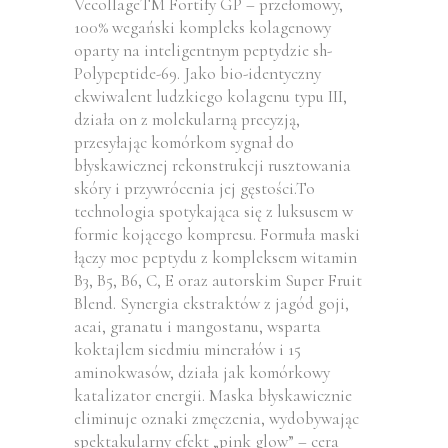
VecollageTM Fortify GP – przełomowy,
100% wegański kompleks kolagenowy
oparty na inteligentnym peptydzie sh-
Polypeptide-69. Jako bio-identyczny
ekwiwalent ludzkiego kolagenu typu III,
działa on z molekularną precyzją,
przesyłając komórkom sygnał do
błyskawicznej rekonstrukcji rusztowania
skóry i przywrócenia jej gęstości.To
technologia spotykająca się z luksusem w
formie kojącego kompresu. Formuła maski
łączy moc peptydu z kompleksem witamin
B3, B5, B6, C, E oraz autorskim Super Fruit
Blend. Synergia ekstraktów z jagód goji,
acai, granatu i mangostanu, wsparta
koktajlem siedmiu minerałów i 15
aminokwasów, działa jak komórkowy
katalizator energii. Maska błyskawicznie
eliminuje oznaki zmęczenia, wydobywając
spektakularny efekt „pink glow” – cera