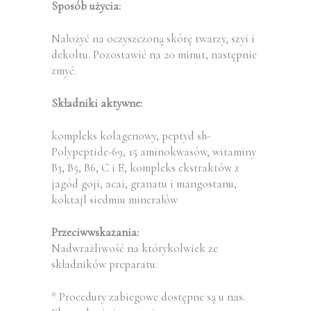
Sposób użycia:
Nałożyć na oczyszczoną skórę twarzy, szyi i
dekoltu. Pozostawić na 20 minut, następnie
zmyć.
Składniki aktywne:
kompleks kolagenowy, peptyd sh-
Polypeptide-69, 15 aminokwasów, witaminy
B3, B5, B6, C i E, kompleks ekstraktów z
jagód goji, acai, granatu i mangostanu,
koktajl siedmiu minerałów
Przeciwwskazania:
Nadwrażliwość na którykolwiek ze
składników preparatu.
* Procedury zabiegowe dostępne są u nas.