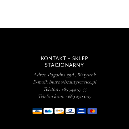
KONTAKT – SKLEP
STACJONARNY
Adres:
Pogodna 59A, Białystok
E-mail:
biuro@beautyservice.pl
Telefon :
+85 744 57 55
Telefon kom. :
669 270 007