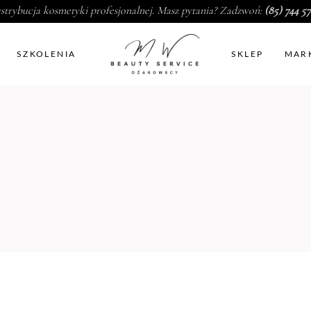
strybucja kosmetyki profesjonalnej. Masz pytania? Zadzwoń:
(85) 744 57
SZKOLENIA
SKLEP
MAR