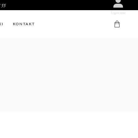
 55
Logowanie
KI
KONTAKT
W koszyku nie ma produktów.