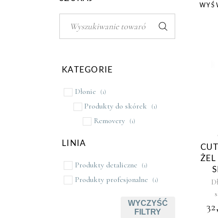
WYŚ
Szukaj:
KATEGORIE
Dłonie
(1)
Produkty do skórek
(1)
Removery
(1)
LINIA
CUT
ŻEL
Produkty detaliczne
(1)
S
Produkty profesjonalne
(1)
D
WYCZYŚĆ
32
FILTRY