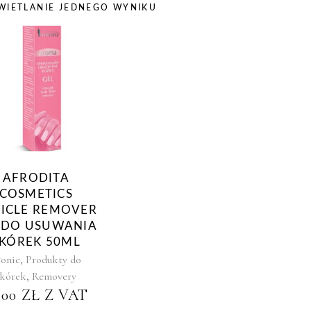
WIETLANIE JEDNEGO WYNIKU
AFRODITA
COSMETICS
ICLE REMOVER
 DO USUWANIA
KÓREK 50ML
,
łonie
Produkty do
,
skórek
Removery
,00
ZŁ
Z VAT