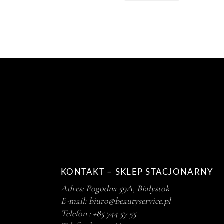
KONTAKT – SKLEP STACJONARNY
Adres:
Pogodna 59A, Białystok
E-mail:
biuro@beautyservice.pl
Telefon :
+85 744 57 55