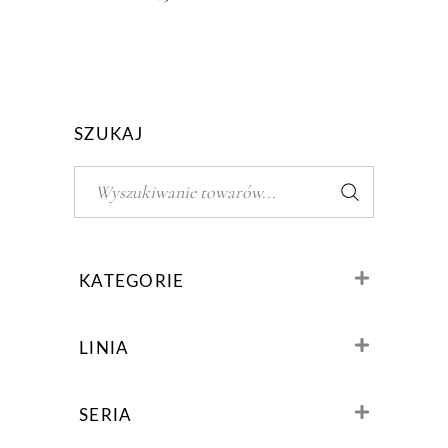
SZUKAJ
Szukaj:
KATEGORIE
Medycyna estetyczna
(9)
LINIA
Nici PDO
(9)
Produkty profesjonalne
(9)
SERIA