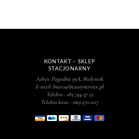
KONTAKT – SKLEP
STACJONARNY
Adres:
Pogodna 59A, Białystok
E-mail:
biuro@beautyservice.pl
Telefon :
+85 744 57 55
Telefon kom. :
669 270 007