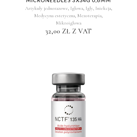
MICRONEEDLES 3X34G 0,6MM
,
,
,
,
Artykuły jednorazowe
Igłowa
Igły
Iniekcja
,
,
Medycyna estetyczna
Mezoterapia
Mikroigłowa
32,00
ZŁ
Z VAT