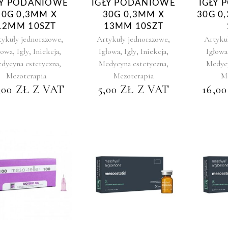
ŁY PODANIOWE
IGŁY PODANIOWE
IGŁY
30G 0,3MM X
30G 0,3MM X
30G 0
12MM 10SZT
13MM 10SZT
,
,
tykuły jednorazowe
Artykuły jednorazowe
Artyku
,
,
,
,
,
,
łowa
Igły
Iniekcja
Igłowa
Igły
Iniekcja
Igłowa
,
,
dycyna estetyczna
Medycyna estetyczna
Medycy
Mezoterapia
Mezoterapia
Me
,00
ZŁ
Z VAT
5,00
ZŁ
Z VAT
16,0