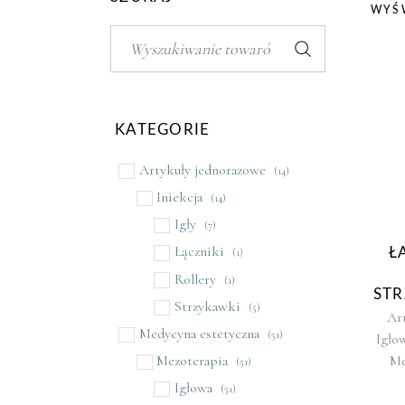
WYŚW
Szukaj:
KATEGORIE
Artykuły jednorazowe
(14)
Iniekcja
(14)
Igły
(7)
Łączniki
Ł
(1)
Rollery
(1)
STR
Strzykawki
(5)
Ar
Medycyna estetyczna
(51)
Igło
Me
Mezoterapia
(51)
Igłowa
(51)