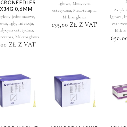
ICRONEEDLES
,
Igłowa
Medycyna
X34G 0,6MM
,
,
Artyku
estetyczna
Mezoterapia
,
tykuły jednorazowe
,
Igłowa
I
Mikroigłowa
,
,
,
łowa
Igły
Iniekcja
estetycz
135,00
ZŁ
Z VAT
,
dycyna estetyczna
Mikro
,
terapia
Mikroigłowa
650,0
,00
ZŁ
Z VAT