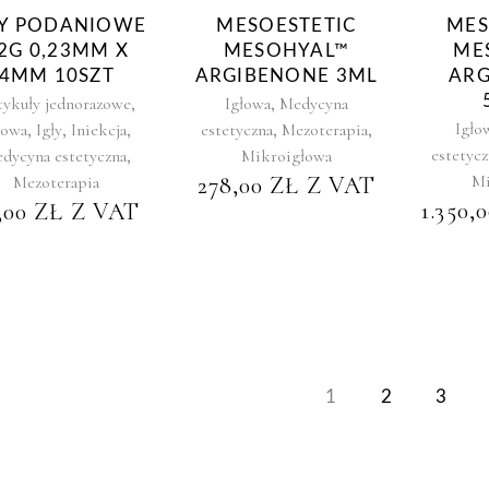
ŁY PODANIOWE
MESOESTETIC
MES
2G 0,23MM X
MESOHYAL™
ME
4MM 10SZT
ARGIBENONE 3ML
AR
,
,
tykuły jednorazowe
Igłowa
Medycyna
,
,
,
,
,
Igło
łowa
Igły
Iniekcja
estetyczna
Mezoterapia
,
estetycz
dycyna estetyczna
Mikroigłowa
Mi
Mezoterapia
278,00
ZŁ
Z VAT
1.350,
,00
ZŁ
Z VAT
1
2
3