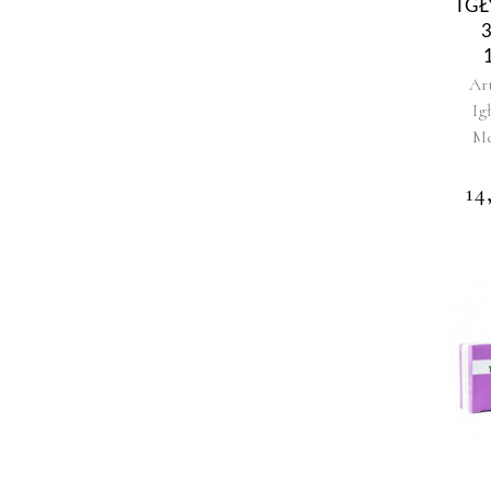
IG
Ar
Ig
Me
14