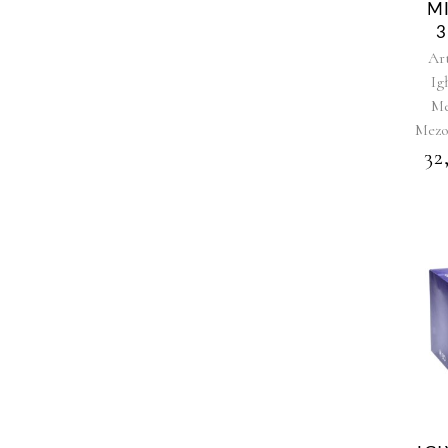
M
3
Ar
Ig
Me
Mezo
32