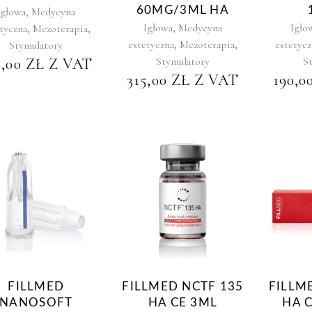
,
60MG/3ML HA
Igłowa
Medycyna
,
,
,
Igłowa
Medycyna
Igło
tyczna
Mezoterapia
,
,
estetyczna
Mezoterapia
estetycz
Stymulatory
Stymulatory
S
9,00
ZŁ
Z VAT
315,00
ZŁ
Z VAT
190,0
FILLMED
FILLMED NCTF 135
FILLM
NANOSOFT
HA CE 3ML
HA 