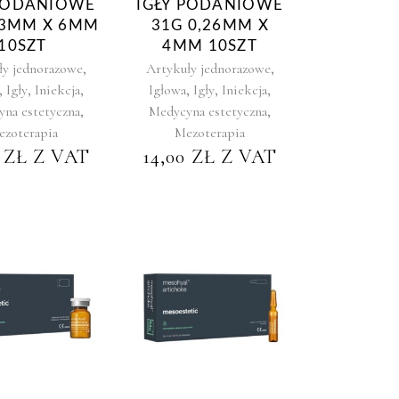
 PODANIOWE
IGŁY PODANIOWE
,3MM X 6MM
31G 0,26MM X
10SZT
4MM 10SZT
,
,
ły jednorazowe
Artykuły jednorazowe
,
,
,
,
,
,
Igły
Iniekcja
Igłowa
Igły
Iniekcja
,
,
na estetyczna
Medycyna estetyczna
zoterapia
Mezoterapia
0
ZŁ
Z VAT
14,00
ZŁ
Z VAT