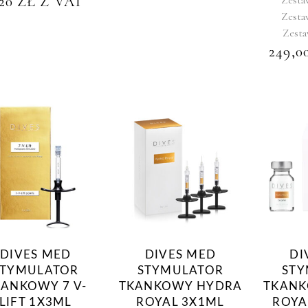
,20
ZŁ
Z VAT
Zesta
Zesta
249,0
DIVES MED
DIVES MED
DI
STYMULATOR
STYMULATOR
STY
KANKOWY 7 V-
TKANKOWY HYDRA
TKANK
LIFT 1X3ML
ROYAL 3X1ML
ROYA