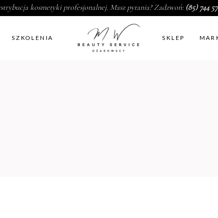
strybucja kosmetyki profesjonalnej. Masz pytania? Zadzwoń:
(85) 744 57
SZKOLENIA
SKLEP
MAR