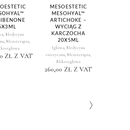
OESTETIC
MESOESTETIC
SOHYAL™
MESOHYAL™
GIBENONE
ARTICHOKE –
5X3ML
WYCIĄG Z
,
KARCZOCHA
wa
Medycyna
20X5ML
,
,
na
Mezoterapia
,
Igłowa
Medycyna
kroigłowa
,
,
estetyczna
Mezoterapia
00
ZŁ
Z VAT
Mikroigłowa
260,00
ZŁ
Z VAT