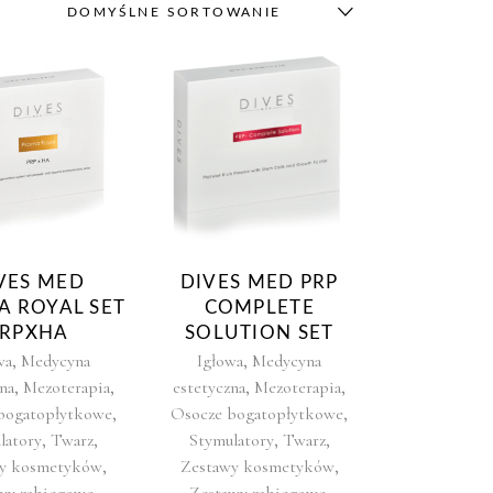
DOMYŚLNE SORTOWANIE
VES MED
DIVES MED PRP
A ROYAL SET
COMPLETE
PRPXHA
SOLUTION SET
,
,
wa
Medycyna
Igłowa
Medycyna
,
,
,
,
na
Mezoterapia
estetyczna
Mezoterapia
,
,
bogatopłytkowe
Osocze bogatopłytkowe
,
,
,
,
latory
Twarz
Stymulatory
Twarz
,
,
y kosmetyków
Zestawy kosmetyków
,
,
wy zabiegowe
Zestawy zabiegowe