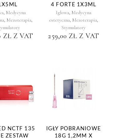
1X5ML
4 FORTE 1X3ML
,
,
wa
Medycyna
Igłowa
Medycyna
,
,
,
,
na
Mezoterapia
estetyczna
Mezoterapia
tymulatory
Stymulatory
0
ZŁ
Z VAT
259,00
ZŁ
Z VAT
ED NCTF 135
IGŁY POBRANIOWE
CE ZESTAW
18G 1,2MM X