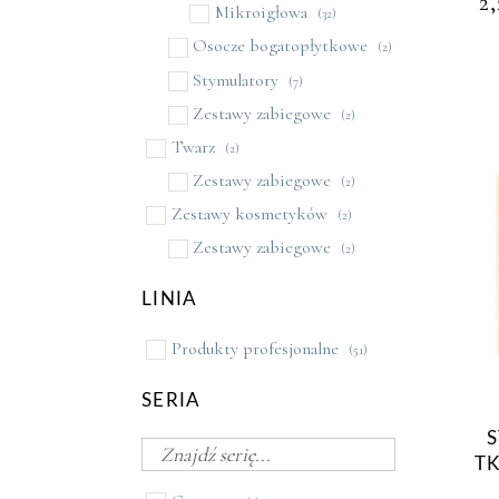
2
Mikroigłowa
(32)
Osocze bogatopłytkowe
(2)
Stymulatory
(7)
Zestawy zabiegowe
(2)
Twarz
(2)
Zestawy zabiegowe
(2)
Zestawy kosmetyków
(2)
Zestawy zabiegowe
(2)
LINIA
Produkty profesjonalne
(51)
SERIA
T