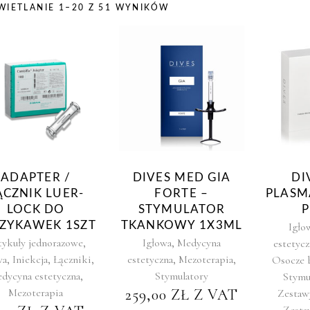
IETLANIE 1–20 Z 51 WYNIKÓW
ADAPTER /
DIVES MED GIA
DI
ĄCZNIK LUER-
FORTE –
PLASM
LOCK DO
STYMULATOR
ZYKAWEK 1SZT
TKANKOWY 1X3ML
Igło
,
,
tykuły jednorazowe
Igłowa
Medycyna
estetycz
,
,
,
,
,
wa
Iniekcja
Łączniki
estetyczna
Mezoterapia
Osocze 
,
dycyna estetyczna
Stymulatory
Stymu
Mezoterapia
259,00
ZŁ
Z VAT
Zestaw
Zesta