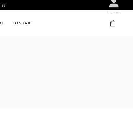
 55
Logowanie
KI
KONTAKT
W koszyku nie ma produktów.