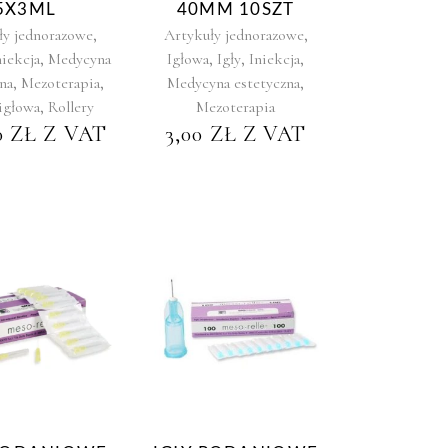
5X3ML
40MM 10SZT
,
,
ły jednorazowe
Artykuły jednorazowe
,
,
,
,
niekcja
Medycyna
Igłowa
Igły
Iniekcja
,
,
,
na
Mezoterapia
Medycyna estetyczna
,
igłowa
Rollery
Mezoterapia
0
ZŁ
Z VAT
3,00
ZŁ
Z VAT