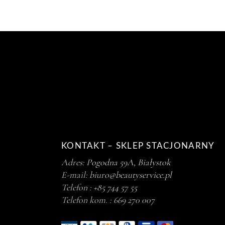
KONTAKT – SKLEP STACJONARNY
Adres:
Pogodna 59A, Białystok
E-mail:
biuro@beautyservice.pl
Telefon :
+85 744 57 55
Telefon kom. :
669 270 007