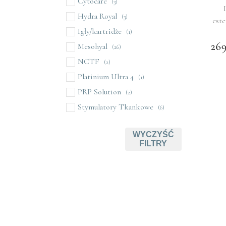
Cytocare
(3)
Hydra Royal
(3)
este
Igły/kartridże
(1)
26
Mesohyal
(26)
NCTF
(2)
Platinium Ultra 4
(1)
PRP Solution
(2)
Stymulatory Tkankowe
(6)
WYCZYŚĆ
FILTRY