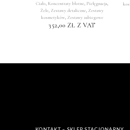
,
,
,
Ciało
Koncentraty błotne
Pielęgnacja
ko
,
,
Żele
Zestawy detaliczne
Zestawy
,
kosmetyków
Zestawy zabiegowe
352,00
ZŁ
Z VAT
KONTAKT – SKLEP STACJONARNY