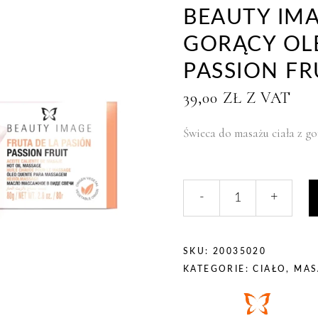
BEAUTY IMA
GORĄCY OL
PASSION FR
39,00
ZŁ
Z VAT
Świeca do masażu ciała z go
liczba,
-
+
BEAUTY
IMAGE
-
świeca
SKU:
20035020
/
KATEGORIE:
CIAŁO
,
MAS
gorący
olejek
do