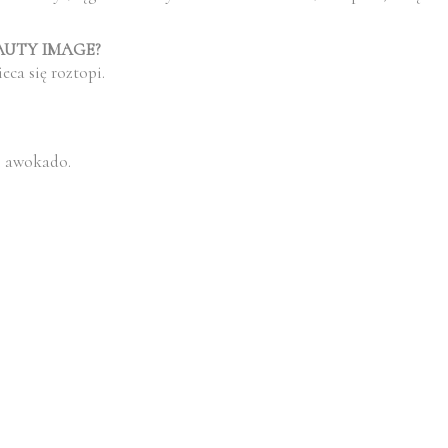
 BEAUTY IMAGE?
eca się roztopi.
.
i awokado.