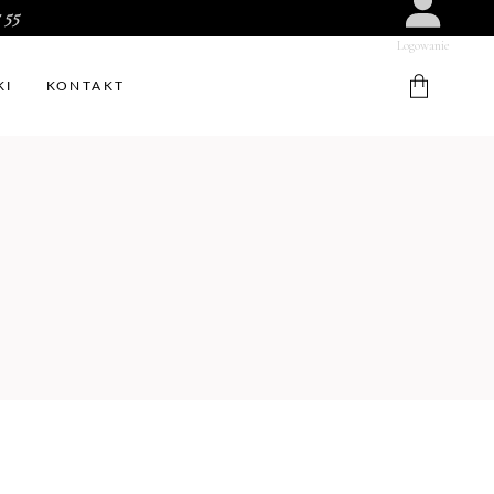
 55
Logowanie
KI
KONTAKT
W koszyku nie ma produktów.