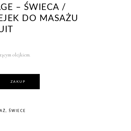
GE – ŚWIECA /
EJEK DO MASAŻU
UIT
rącym olejkiem.
ZAKUP
AŻ
,
ŚWIECE