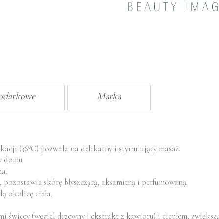
masażu
PASSION
FRUIT
dodatkowe
Marka
ikacji (36ºC) pozwala na delikatny i stymulujący masaż.
w domu.
na.
, pozostawia skórę błyszczącą, aksamitną i perfumowaną.
ą okolicę ciała.
 świecy (węgiel drzewny i ekstrakt z kawioru) i ciepłem, zwiększ