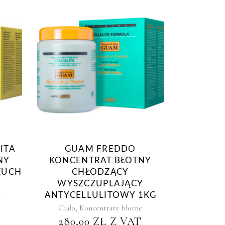
ITA
GUAM FREDDO
NY
KONCENTRAT BŁOTNY
ZUCH
CHŁODZĄCY
WYSZCZUPLAJĄCY
ANTYCELLULITOWY 1KG
e
,
Ciało
Koncentraty błotne
280,00
ZŁ
Z VAT