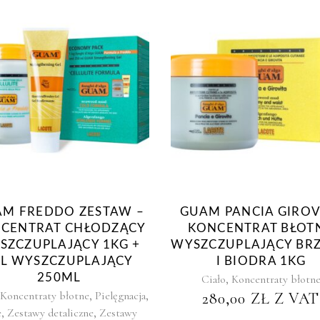
M FREDDO ZESTAW –
GUAM PANCIA GIROV
CENTRAT CHŁODZĄCY
KONCENTRAT BŁOT
SZCZUPLAJĄCY 1KG +
WYSZCZUPLAJĄCY BR
EL WYSZCZUPLAJĄCY
I BIODRA 1KG
250ML
,
Ciało
Koncentraty błotn
,
,
Koncentraty błotne
Pielęgnacja
280,00
ZŁ
Z VAT
,
,
e
Zestawy detaliczne
Zestawy