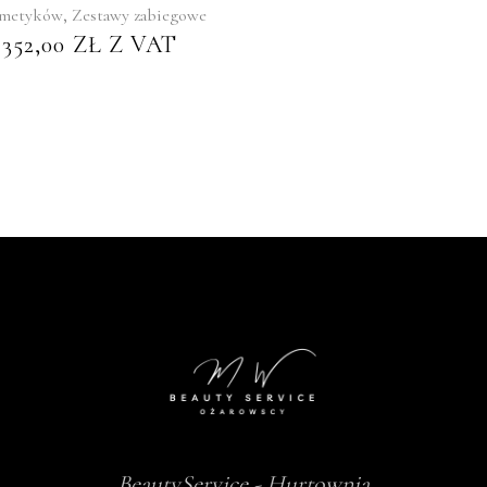
,
smetyków
Zestawy zabiegowe
352,00
ZŁ
Z VAT
BeautyService - Hurtownia