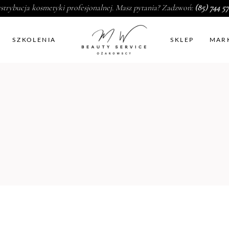
strybucja kosmetyki profesjonalnej. Masz pytania? Zadzwoń:
(85) 744 57
SZKOLENIA
SKLEP
MAR