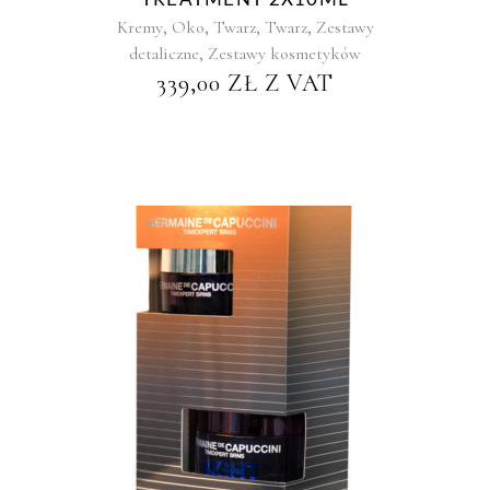
,
,
,
,
Kremy
Oko
Twarz
Twarz
Zestawy
,
detaliczne
Zestawy kosmetyków
339,00
ZŁ
Z VAT