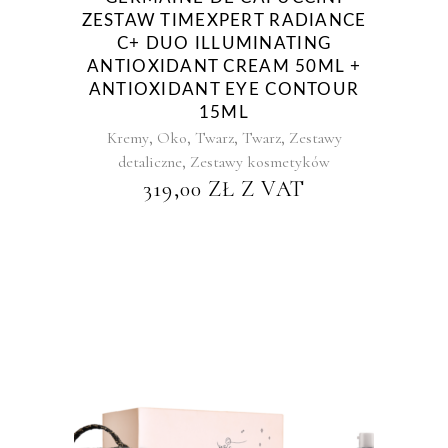
ZESTAW TIMEXPERT RADIANCE
C+ DUO ILLUMINATING
ANTIOXIDANT CREAM 50ML +
ANTIOXIDANT EYE CONTOUR
15ML
,
,
,
,
Kremy
Oko
Twarz
Twarz
Zestawy
,
detaliczne
Zestawy kosmetyków
319,00
ZŁ
Z VAT