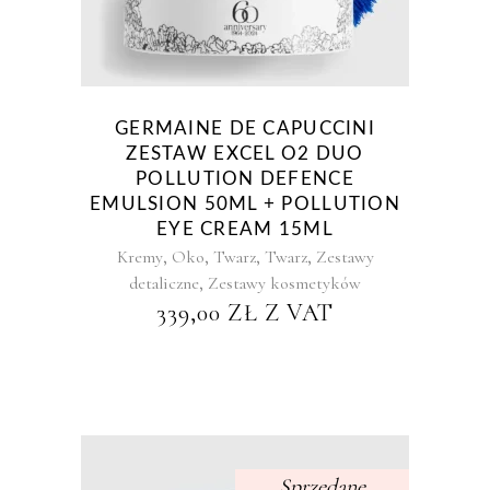
GERMAINE DE CAPUCCINI
ZESTAW EXCEL O2 DUO
POLLUTION DEFENCE
EMULSION 50ML + POLLUTION
EYE CREAM 15ML
,
,
,
,
Kremy
Oko
Twarz
Twarz
Zestawy
,
detaliczne
Zestawy kosmetyków
339,00
ZŁ
Z VAT
Sprzedane