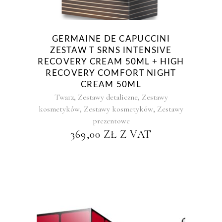
GERMAINE DE CAPUCCINI
ZESTAW T SRNS INTENSIVE
RECOVERY CREAM 50ML + HIGH
RECOVERY COMFORT NIGHT
CREAM 50ML
,
,
Twarz
Zestawy detaliczne
Zestawy
,
,
kosmetyków
Zestawy kosmetyków
Zestawy
prezentowe
369,00
ZŁ
Z VAT