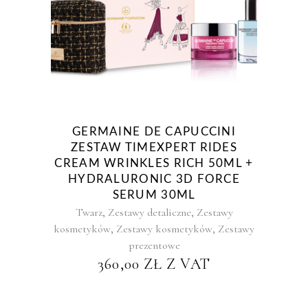
GERMAINE DE CAPUCCINI
ZESTAW TIMEXPERT RIDES
CREAM WRINKLES RICH 50ML +
HYDRALURONIC 3D FORCE
SERUM 30ML
,
,
Twarz
Zestawy detaliczne
Zestawy
,
,
kosmetyków
Zestawy kosmetyków
Zestawy
prezentowe
360,00
ZŁ
Z VAT