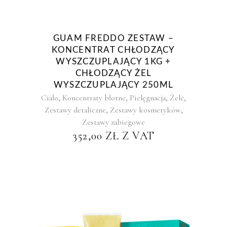
GUAM FREDDO ZESTAW –
KONCENTRAT CHŁODZĄCY
WYSZCZUPLAJĄCY 1KG +
CHŁODZĄCY ŻEL
WYSZCZUPLAJĄCY 250ML
,
,
,
,
Ciało
Koncentraty błotne
Pielęgnacja
Żele
,
,
Zestawy detaliczne
Zestawy kosmetyków
Zestawy zabiegowe
352,00
ZŁ
Z VAT