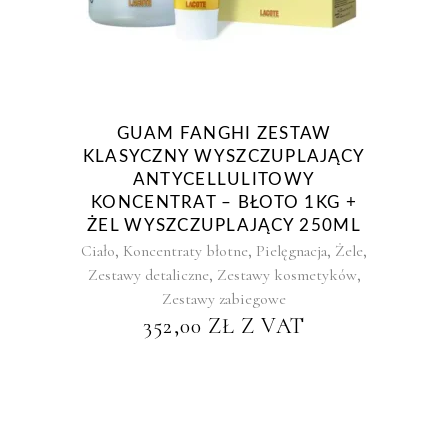
GUAM FANGHI ZESTAW
KLASYCZNY WYSZCZUPLAJĄCY
ANTYCELLULITOWY
KONCENTRAT – BŁOTO 1KG +
ŻEL WYSZCZUPLAJĄCY 250ML
,
,
,
,
Ciało
Koncentraty błotne
Pielęgnacja
Żele
,
,
Zestawy detaliczne
Zestawy kosmetyków
Zestawy zabiegowe
352,00
ZŁ
Z VAT