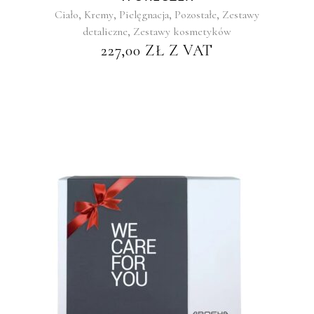
,
,
,
,
Ciało
Kremy
Pielęgnacja
Pozostałe
Zestawy
,
detaliczne
Zestawy kosmetyków
227,00
ZŁ
Z VAT