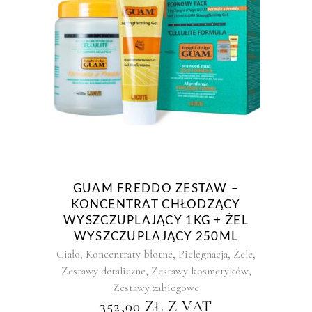
GUAM FREDDO ZESTAW –
KONCENTRAT CHŁODZĄCY
WYSZCZUPLAJĄCY 1KG + ŻEL
WYSZCZUPLAJĄCY 250ML
,
,
,
,
Ciało
Koncentraty błotne
Pielęgnacja
Żele
,
,
Zestawy detaliczne
Zestawy kosmetyków
Zestawy zabiegowe
352,00
ZŁ
Z VAT