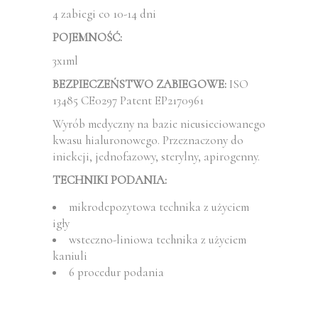
4 zabiegi co 10-14 dni
POJEMNOŚĆ:
3x1ml
BEZPIECZEŃSTWO ZABIEGOWE:
ISO
13485 CE0297 Patent EP2170961
Wyrób medyczny na bazie nieusieciowanego
kwasu hialuronowego. Przeznaczony do
iniekcji, jednofazowy, sterylny, apirogenny.
TECHNIKI PODANIA:
mikrodepozytowa technika z użyciem
igły
wsteczno-liniowa technika z użyciem
kaniuli
6 procedur podania