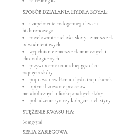
refreshing ust
SPOSÓB DZIAŁANIA HYDRA ROYAL:
uzupełnienie endogennego kwasu
hialuronowego
niwelowanie suchości skóry i zmarszczek
odwodnieniowych
wypełnianie zmarszczek mimicznych i
chronologicznych
przywrócenie naturalnej gęstości i
napięcia skóry
poprawa nawilżenia i hydratacji tkanek
optymalizowanie procesów
metabolicznych i funkcjonalnych skóry
pobudzenie syntezy kolagenu i elastyny
STĘŻENIE KWASU HA:
60mg/3ml
SERIA ZABIEGOWA: