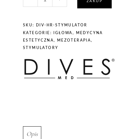
DIVES
ZAKUP
MED
Stymulator
tkankowy
SKU:
DIV-HR-STYMULATOR
HYDRA
KATEGORIE:
IGŁOWA
,
MEDYCYNA
ROYAL
ESTETYCZNA
,
MEZOTERAPIA
,
3x1ml
STYMULATORY
60mg/3ml
HA
Opis