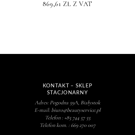
869,61
ZŁ
Z VAT
KONTAKT – SKLEP
STACJONARNY
Adres:
Pogodna 59A, Białystok
E-mail:
biuro@beautyservice.pl
Telefon :
+85 744 57 55
Telefon kom. :
669 270 007