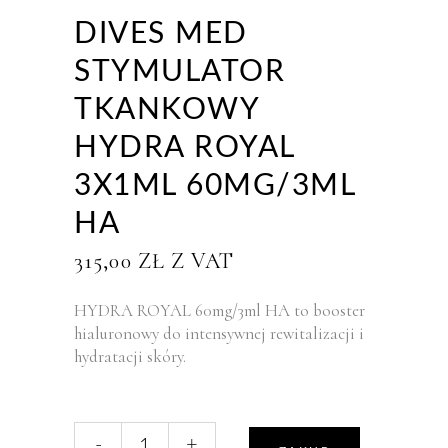
DIVES MED
STYMULATOR
TKANKOWY
HYDRA ROYAL
3X1ML 60MG/3ML
HA
315,00
ZŁ
Z VAT
HYDRA ROYAL 60mg/3ml HA to booster
hialuronowy do intensywnej rewitalizacji i
hydratacji skóry.
liczba,
-
+