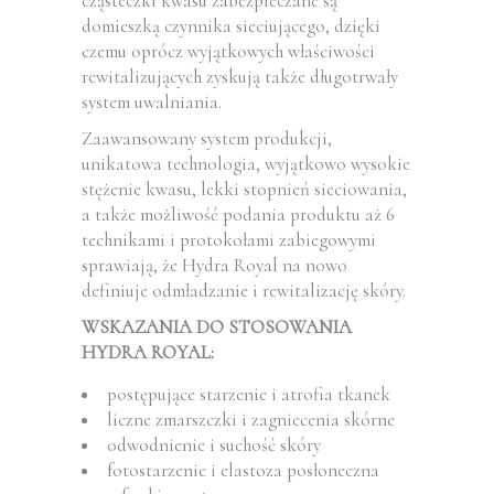
cząsteczki kwasu zabezpieczane są
domieszką czynnika sieciującego, dzięki
czemu oprócz wyjątkowych właściwości
rewitalizujących zyskują także długotrwały
system uwalniania.
Zaawansowany system produkcji,
unikatowa technologia, wyjątkowo wysokie
stężenie kwasu, lekki stopnień sieciowania,
a także możliwość podania produktu aż 6
technikami i protokołami zabiegowymi
sprawiają, że Hydra Royal na nowo
definiuje odmładzanie i rewitalizację skóry.
WSKAZANIA DO STOSOWANIA
HYDRA ROYAL:
postępujące starzenie i atrofia tkanek
liczne zmarszczki i zagniecenia skórne
odwodnienie i suchość skóry
fotostarzenie i elastoza posłoneczna