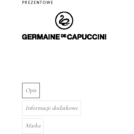
PREZENTOWE
Rich
50ml
+
Hydraluronic
3D
Force
Serum
30ml
Opis
Informacje dodatkowe
Marka