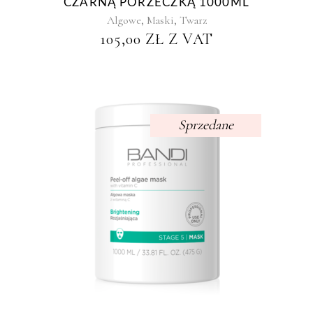
CZARNĄ PORZECZKĄ 1000ML
,
,
Algowe
Maski
Twarz
105,00
ZŁ
Z VAT
Sprzedane