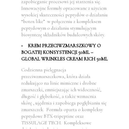
zapobieganie procesowi jej starzenia się.
Innowacyjne formuły opracowane z użyciem
wysokiej skuteczności peptydów o działaniu
“botox like” w połączeniu z kompleksem
peptydowym o działaniu stymulującym
biosyntezę składników budulcowych skóry.
KREM PRZECIWZMARSZKOWY O
BOGATEJ KONSYSTENCJI 50ML –
GLOBAL WRINKLES CREAM RICH 50ML
Codzienna pielęgnacja
przeciwzmarszczkowa, która działa
redukująco na linie mimiczne i drobne
zmarszczki, zmniejszając ich widoczność,
długość i głębokość, a także wzmacnia
skórę , ujędrnia i zapobiega pogłębianiu się
zmarszczek. Formuła oparta o kompleksy
peptydowe BTX-tripeptine oraz
TISSULAGE TECH. Kompleksowe