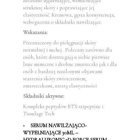
działanie ujędrniające, wzmacniające
strukturę skóry i poprawiające jej
elastyczność. Kremowa, gęsta konsystencja,
wzbogacona o składniki nawilżające.
Wskazania:
Przeznaczony do pielęgnacji skóry
normalnej i suchej . Polecany zarówno dla
osób, które dostrzegają u siebie pierwsze
linie mimiczne i drobne zmarszczki jak i dla
osób z bardziej nasilonymi objawami
starzenia skóry zwiotczeniem,
zmarszczkami, utratą elastyczności
Składniki aktywne:
Kompleks peptydów BTX-tripeptine i
Tissulage Tech
SERUM NAWILŻAJĄCO-
WYPEŁNIAJĄCE 30ML –
HYDRALURONIC 3D FORCE SERUM