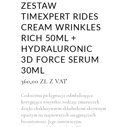
ZESTAW
TIMEXPERT RIDES
CREAM WRINKLES
RICH 50ML +
HYDRALURONIC
3D FORCE SERUM
30ML
360,00
ZŁ
Z VAT
Codzienna pielęgnacja odmładzająca
korygująca wszystkie rodzaje zmarszczek
dzięki ekskluzywnym składnikom aktywnym
opartym na najnowszych osiągnięciach
bioinżynierii. Jego innowacyjne