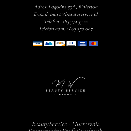
Adres:
Pogodna 59A, Białystok
E-mail:
biuro@beautyservice.pl
Telefon :
+85 744 57 55
Telefon kom. :
669 270 007
BeautyService - Hurtownia
Kosmetyków Profesjonalnych,