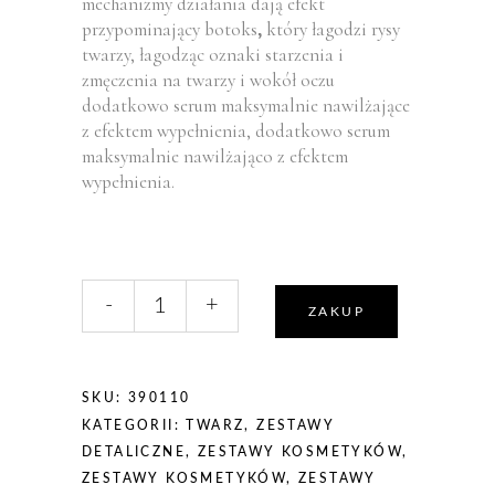
mechanizmy działania dają efekt
przypominający botoks
,
który łagodzi rysy
twarzy, łagodząc oznaki starzenia i
zmęczenia na twarzy i wokół oczu
dodatkowo serum maksymalnie nawilżające
z efektem wypełnienia, dodatkowo serum
maksymalnie nawilżająco z efektem
wypełnienia.
liczba,
-
+
Germaine
ZAKUP
De
Capuccini
ZESTAW
SKU:
390110
Timexpert
KATEGORII:
TWARZ
,
ZESTAWY
Rides
DETALICZNE
,
ZESTAWY KOSMETYKÓW
,
Cream
ZESTAWY KOSMETYKÓW
,
ZESTAWY
Wrinkles