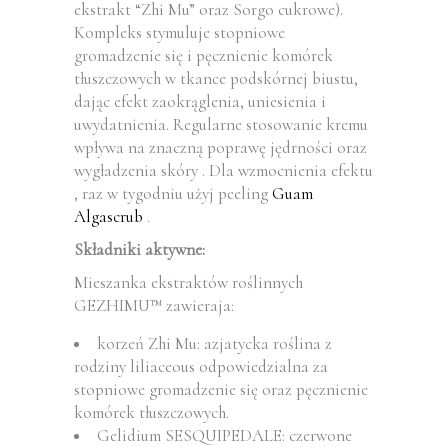
ekstrakt “Zhi Mu” oraz Sorgo cukrowe).
Kompleks stymuluje stopniowe
gromadzenie się i pęcznienie komórek
tłuszczowych w tkance podskórnej biustu,
dając efekt zaokrąglenia, uniesienia i
uwydatnienia. Regularne stosowanie kremu
wpływa na znaczną poprawę jędrności oraz
wygładzenia skóry . Dla wzmocnienia efektu
, raz w tygodniu użyj peeling
Guam
Algascrub
.
Składniki aktywne:
Mieszanka ekstraktów roślinnych
GEZHIMU™ zawieraja:
korzeń Zhi Mu: azjatycka roślina z
rodziny liliaceous odpowiedzialna za
stopniowe gromadzenie się oraz pęcznienie
komórek tłuszczowych.
Gelidium SESQUIPEDALE: czerwone