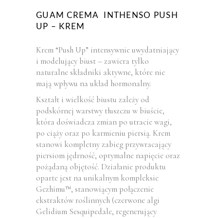
GUAM CREMA INTHENSO PUSH
UP – KREM
Krem “Push Up” intensywnie uwydatniający
i modelujący biust – zawiera tylko
naturalne składniki aktywne, które nie
mają wpływu na układ hormonalny.
Kształt i wielkość biustu zależy od
podskórnej warstwy tłuszczu w biuście,
która doświadcza zmian po utracie wagi,
po ciąży oraz po karmieniu piersią. Krem
stanowi kompletny zabieg przywracający
piersiom jędrność, optymalne napięcie oraz
pożądaną objętość. Działanie produktu
oparte jest na unikalnym kompleksie
Gezhimu™, stanowiącym połączenie
ekstraktów roślinnych (czerwone algi
Gelidium Sesquipedale, regenerujący