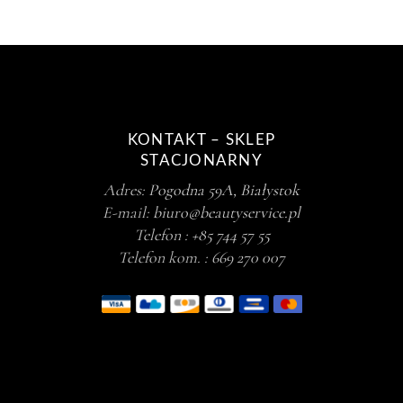
KONTAKT – SKLEP
STACJONARNY
Adres:
Pogodna 59A, Białystok
E-mail:
biuro@beautyservice.pl
Telefon :
+85 744 57 55
Telefon kom. :
669 270 007