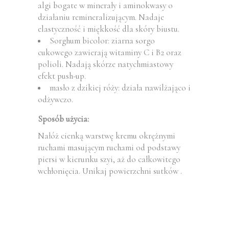
algi bogate w minerały i aminokwasy o
działaniu remineralizującym. Nadaje
elastyczność i miękkość dla skóry biustu.
Sorghum bicolor: ziarna sorgo
cukowego zawierają witaminy C i B2 oraz
polioli. Nadają skórze natychmiastowy
efekt push-up.
masło z dzikiej róży: działa nawilżająco i
odżywczo.
Sposób użycia:
Nałóż cienką warstwę kremu okrężnymi
ruchami masującym ruchami od podstawy
piersi w kierunku szyi, aż do całkowitego
wchłonięcia. Unikaj powierzchni sutków .