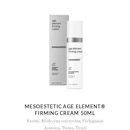
MESOESTETIC AGE ELEMENT®
FIRMING CREAM 50ML
,
,
Kremy
Medycyna estetyczna
Pielęgnacja
,
,
domowa
Twarz
Twarz