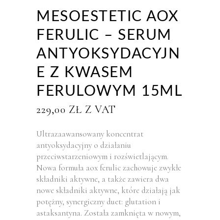
MESOESTETIC AOX
FERULIC – SERUM
ANTYOKSYDACYJN
E Z KWASEM
FERULOWYM 15ML
229,00
ZŁ
Z VAT
Ultrazaawansowany koncentrat
antyoksydacyjny o działaniu
przeciwstarzeniowym i rozświetlającym.
Nowa formuła aox ferulic zachowuje zwykłe
składniki aktywne, a także zawiera dwa
nowe składniki aktywne, które działają jak
potężny, synergiczny duet: glutation i
astaksantyna. Została zamknięta w nowym,