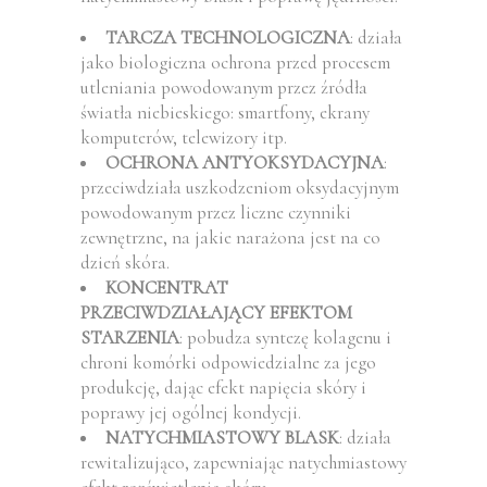
TARCZA TECHNOLOGICZNA
: działa
jako biologiczna ochrona przed procesem
utleniania powodowanym przez źródła
światła niebieskiego: smartfony, ekrany
komputerów, telewizory itp.
OCHRONA ANTYOKSYDACYJNA
:
przeciwdziała uszkodzeniom oksydacyjnym
powodowanym przez liczne czynniki
zewnętrzne, na jakie narażona jest na co
dzień skóra.
KONCENTRAT
PRZECIWDZIAŁAJĄCY EFEKTOM
STARZENIA
: pobudza syntezę kolagenu i
chroni komórki odpowiedzialne za jego
produkcję, dając efekt napięcia skóry i
poprawy jej ogólnej kondycji.
NATYCHMIASTOWY BLASK
: działa
rewitalizująco, zapewniając natychmiastowy