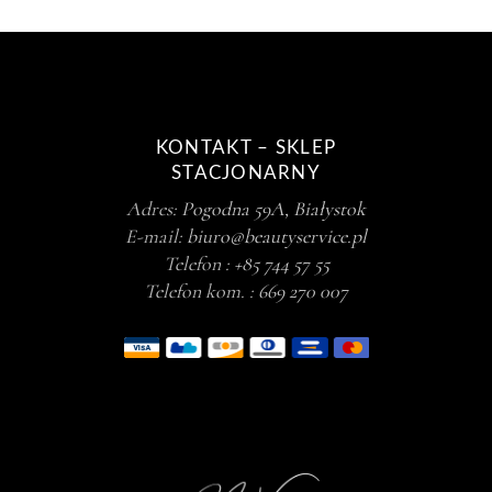
KONTAKT – SKLEP
STACJONARNY
Adres:
Pogodna 59A, Białystok
E-mail:
biuro@beautyservice.pl
Telefon :
+85 744 57 55
Telefon kom. :
669 270 007