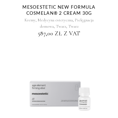
MESOESTETIC NEW FORMULA
COSMELAN® 2 CREAM 30G
,
,
Kremy
Medycyna estetyczna
Pielęgnacja
,
,
domowa
Twarz
Twarz
587,00
ZŁ
Z VAT