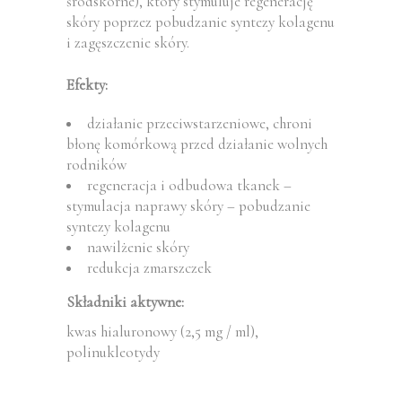
śródskórne), który stymuluje regenerację
skóry poprzez pobudzanie syntezy kolagenu
i zagęszczenie skóry.
Efekty:
działanie przeciwstarzeniowe, chroni
błonę komórkową przed działanie wolnych
rodników
regeneracja i odbudowa tkanek –
stymulacja naprawy skóry – pobudzanie
syntezy kolagenu
nawilżenie skóry
redukcja zmarszczek
Składniki aktywne:
kwas hialuronowy (2,5 mg / ml),
polinukleotydy