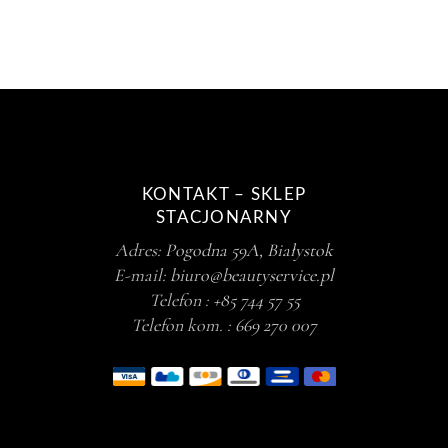
KONTAKT – SKLEP
STACJONARNY
Adres:
Pogodna 59A, Białystok
E-mail:
biuro@beautyservice.pl
Telefon :
+85 744 57 55
Telefon kom. :
669 270 007